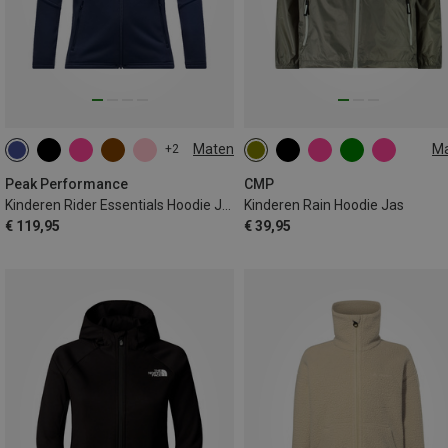
Maten
M
+2
130
140
150
160
98
104
110
116
170
128
176
Peak Performance
CMP
Kinderen Rider Essentials Hoodie Jas
Kinderen Rain Hoodie Jas
€ 119,95
€ 39,95