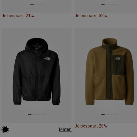
Je bespaart 21%
Je bespaart 32%
Je bespaart 28%
Maten
116|118
124|128