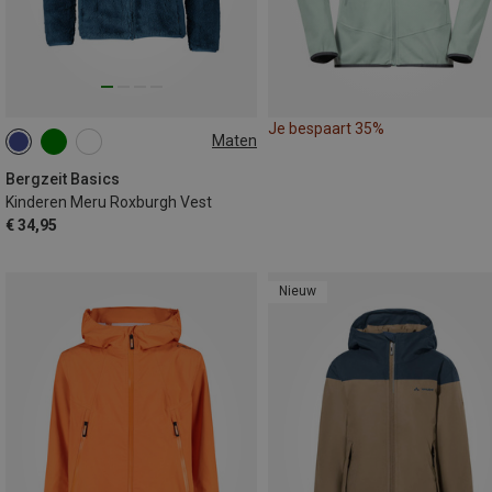
Je bespaart 35%
Maten
116
128
140
152
164
Bergzeit Basics
Kinderen Meru Roxburgh Vest
€ 34,95
Nieuw