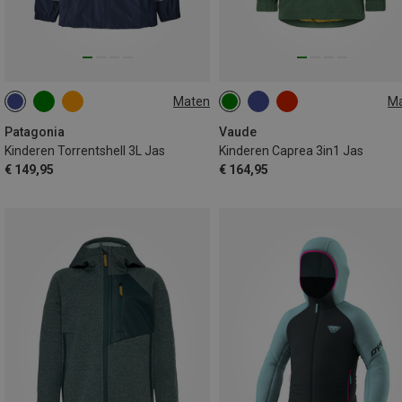
Maten
M
118
130
140
148
98
104
110|116
156
169
122|128
146|152
158|164
Patagonia
Vaude
Kinderen Torrentshell 3L Jas
Kinderen Caprea 3in1 Jas
€ 149,95
€ 164,95