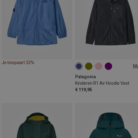
Je bespaart 32%
M
S
M
L
XL
XXL
118
Patagonia
Kinderen R1 Air Hoodie Vest
€ 119,95