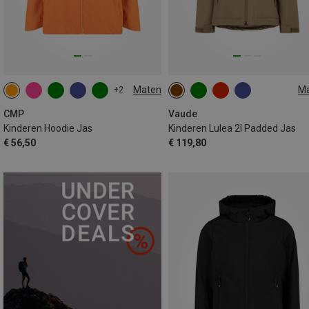
Maten
M
+2
104
110|116
122|128
134|140
146|152
158|164
CMP
Vaude
Kinderen Hoodie Jas
Kinderen Lulea 2l Padded Jas
€ 56,50
€ 119,80