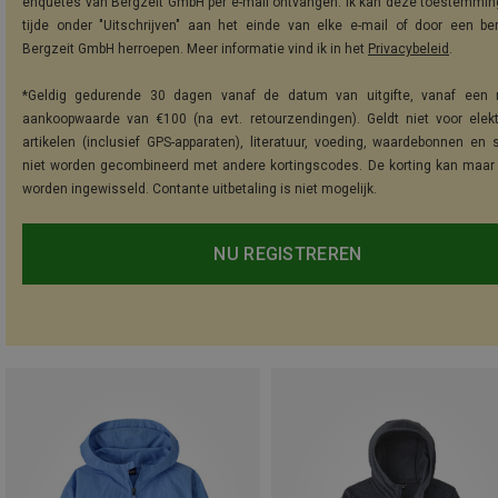
enquêtes van Bergzeit GmbH per e-mail ontvangen. Ik kan deze toestemming
tijde onder "Uitschrijven" aan het einde van elke e-mail of door een be
Bergzeit GmbH herroepen. Meer informatie vind ik in het
Privacybeleid
.
*Geldig gedurende 30 dagen vanaf de datum van uitgifte, vanaf een 
aankoopwaarde van €100 (na evt. retourzendingen). Geldt niet voor elek
artikelen (inclusief GPS-apparaten), literatuur, voeding, waardebonnen en 
niet worden gecombineerd met andere kortingscodes. De korting kan maar
worden ingewisseld. Contante uitbetaling is niet mogelijk.
NU REGISTREREN