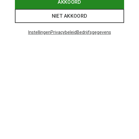
AKKOORD
NIET AKKOORD
Instellingen
Privacybeleid
Bedrijfsgegevens
Je bespaart 25%
48 van 309 producten bekeken