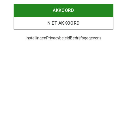
AKKOORD
NIET AKKOORD
Instellingen
Privacybeleid
Bedrijfsgegevens
Je bespaart tot 29%
+10
Bliz
Matrix SF sportbril
€ 89,95
Populaire categorieën