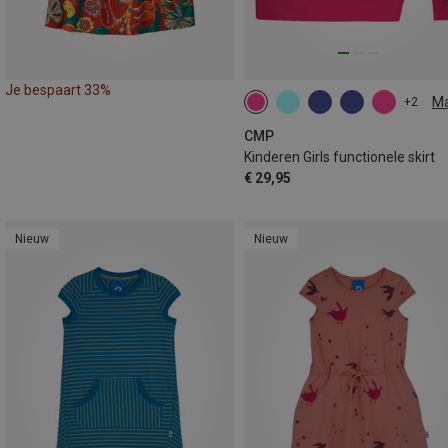
Je bespaart 33%
M
+2
110
140
152
164
CMP
Kinderen Girls functionele skirt
€ 29,95
Nieuw
Nieuw