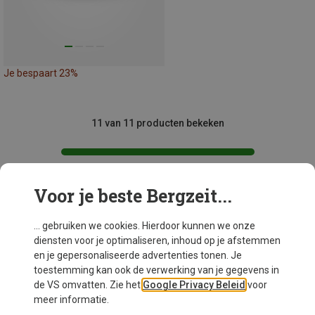
Je bespaart 23%
11 van 11 producten bekeken
Voor je beste Bergzeit...
Mogelijk interessant voor je
... gebruiken we cookies. Hierdoor kunnen we onze
diensten voor je optimaliseren, inhoud op je afstemmen
en je gepersonaliseerde advertenties tonen. Je
toestemming kan ook de verwerking van je gegevens in
de VS omvatten. Zie het
Google Privacy Beleid
voor
meer informatie.