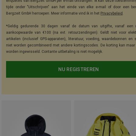
enquêtes van Bergzeit GmbH per e-mail ontvangen. Ik kan deze toestemming
tijde onder "Uitschrijven" aan het einde van elke e-mail of door een be
Bergzeit GmbH herroepen. Meer informatie vind ik in het
Privacybeleid
.
*Geldig gedurende 30 dagen vanaf de datum van uitgifte, vanaf een 
aankoopwaarde van €100 (na evt. retourzendingen). Geldt niet voor elek
artikelen (inclusief GPS-apparaten), literatuur, voeding, waardebonnen en 
niet worden gecombineerd met andere kortingscodes. De korting kan maar
worden ingewisseld. Contante uitbetaling is niet mogelijk.
NU REGISTREREN