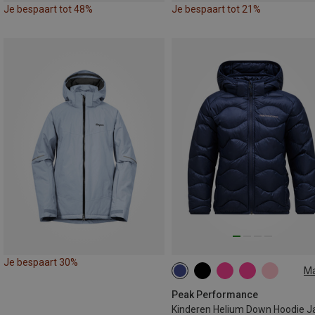
Je bespaart tot 48%
Je bespaart tot 21%
Je bespaart 30%
M
120
130
140
150
160
170
Peak Performance
Kinderen Helium Down Hoodie J