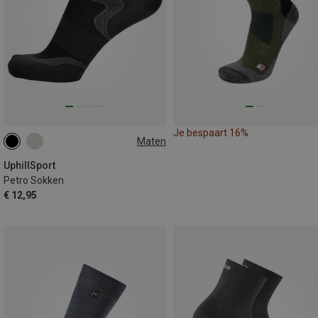
Je bespaart 16%
Maten
35|36|37|38
39|40|41|42
UphillSport
Petro Sokken
€ 12,95