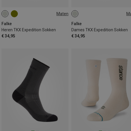
Maten
M
39|40|41
42|43
44|45
35|36
37|38
39|40
46|47|48
41|42
Falke
Falke
Heren TKX Expedition Sokken
Dames TKX Expedition Sokken
€ 34,95
€ 34,95