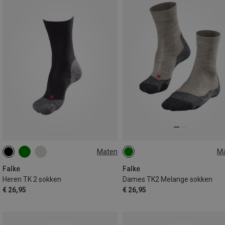
Maten
M
39|40|41
44|45
46|47|48
35|36
37|38
39|40
49|50
41|42
Falke
Falke
Heren TK 2 sokken
Dames TK2 Melange sokken
€ 26,95
€ 26,95