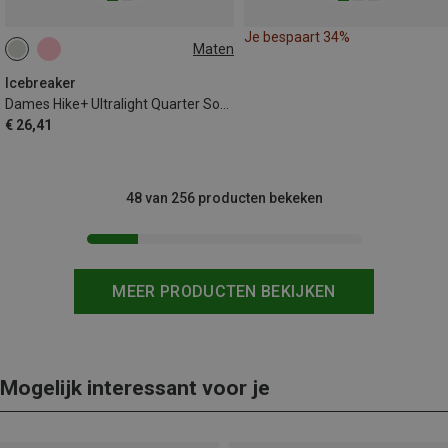
Je bespaart 34%
Maten
35|36|37
41|42|43
Icebreaker
Dames Hike+ Ultralight Quarter Sokken
€ 26,41
48 van 256 producten bekeken
MEER PRODUCTEN BEKIJKEN
Mogelijk interessant voor je