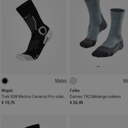
Maten
M
42|43|44
35|36
41|42
Wapiti
Falke
Trek S08 Merino-Ceramic Pro sokken
Dames TK2 Melange sokken
€ 19,75
€ 26,95