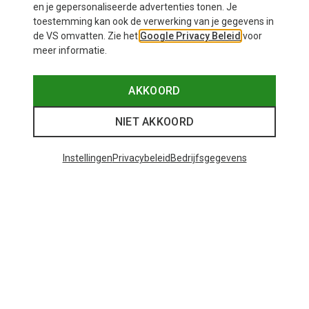
en je gepersonaliseerde advertenties tonen. Je
Zacht en comfortabel op de huid
toestemming kan ook de verwerking van je gegevens in
Voorkomt wrijving en blaren
de VS omvatten. Zie het
Google Privacy Beleid
voor
Voert vocht snel af (neemt geen zweet op zoals
meer informatie.
katoen)
Kriebelt niet
AKKOORD
Voorkomt nare geurtjes, zelfs na dagenlang dragen
Werkt temperatuurregulerend
NIET AKKOORD
Tip:
Ga je op meerdaagse trektochten of reis je met
minimale bagage? Dan zijn lichte merino wandelsokken
Instellingen
Privacybeleid
Bedrijfsgegevens
perfect. Je kunt ze meerdere dagen dragen zonder ze
te wassen – zonder dat je reisgenoten last hebben van
nare geuren.
Hoe moeten merino wandelsokken
zitten?
Een goede pasvorm is essentieel. Merino
wandelsokken moeten goed aansluiten, zonder te
knellen of af te snoeren. Maar te los is ook niet goed –
dan kunnen er plooien ontstaan, wat leidt tot wrijving en