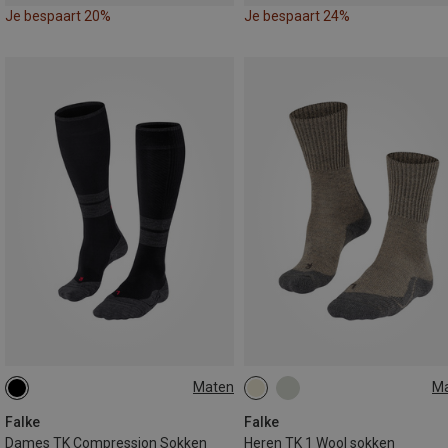
Je bespaart 20%
Je bespaart 24%
Maten
M
35|36|37|38
35|36|37|38
39|40|41
42|43
44|45
39|40|41|42
39|40|41|42
46|48
Falke
Falke
Dames TK Compression Sokken
Heren TK 1 Wool sokken