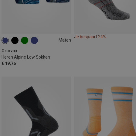
Je bespaart 24%
Maten
39|40|41
42|43|44
45|46|47
Ortovox
Heren Alpine Low Sokken
€ 19,76