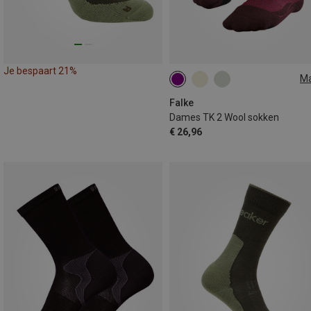
Je bespaart 21%
M
35|36
37|38
39|40
41|42
Falke
Dames TK 2 Wool sokken
€ 26,96