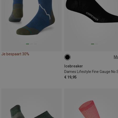
Je bespaart 30%
M
35|36|37
38|39|40
41|42|4
Icebreaker
€ 19,95