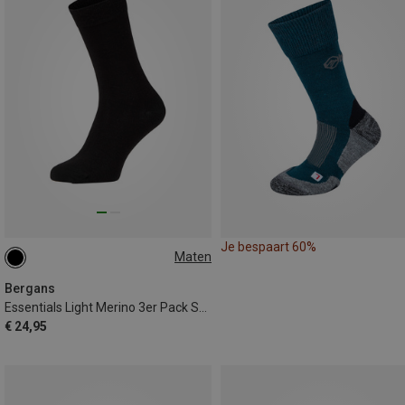
Je bespaart 60%
Maten
36|37|38|39|40
41|42|43|44|45|46
Bergans
Essentials Light Merino 3er Pack Sokken
€ 24,95