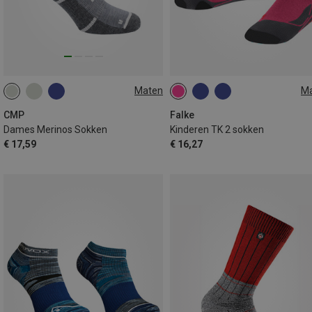
Maten
M
36|37|38
39|40|41|42
23|24|25|26
27|28|29|30
31|32|33|34
35|36|37|38
CMP
Falke
Dames Merinos Sokken
Kinderen TK 2 sokken
€ 17,59
€ 16,27