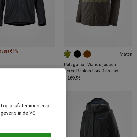
paart 61%
Maten
S
M
L
XL
Patagonia | Wandeljassen
Heren Boulder Fork Rain Jas
€ 269,95
ud op je afstemmen en je
egevens in de VS