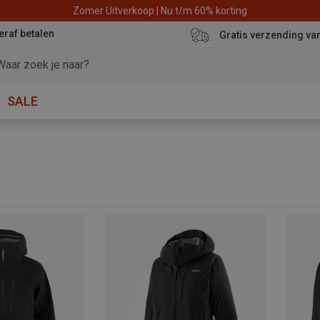
Zomer Uitverkoop | Nu t/m 60% korting
eraf betalen
Gratis verzending va
SALE