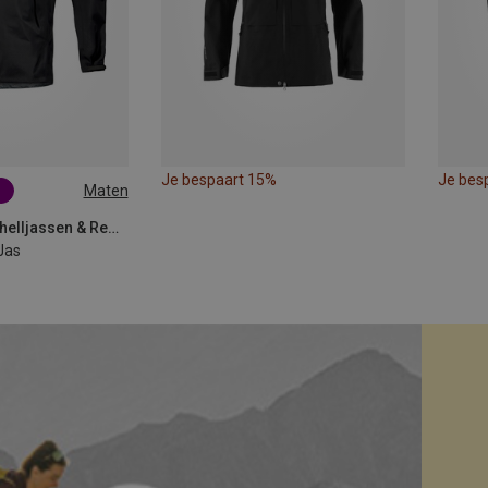
Je bespaart 15%
Je bes
Maten
L
XL
Arcteryx | Hardshelljassen & Regenjassen
Jas