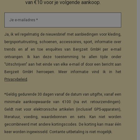
van €10 voor je volgende aankoop.
Je e-mailadres *
Ja, ik wil regelmatig de nieuwsbrief met aanbiedingen voor kleding,
bergsportuitrusting, schoenen, accessoires, sport, informatie over
trends en af en toe enquêtes van Bergzeit GmbH per e-mail
ontvangen. Ik kan deze toestemming te allen tijde onder
"Uitschrijven" aan het einde van elke e-mail of door een bericht aan
Bergzeit GmbH herroepen. Meer informatie vind ik in het
Privacybeleid
.
*Geldig gedurende 30 dagen vanaf de datum van uitgifte, vanaf een
minimale aankoopwaarde van €100 (na evt. retourzendingen).
Geldt niet voor elektronische artikelen (inclusief GPS-apparaten),
literatuur, voeding, waardebonnen en sets. Kan niet worden
gecombineerd met andere kortingscodes. De korting kan maar één
keer worden ingewisseld. Contante uitbetaling is niet mogelijk.