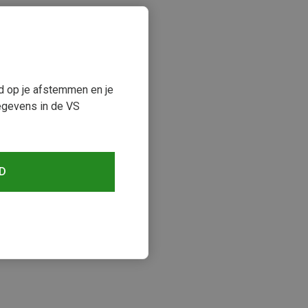
ud op je afstemmen en je
egevens in de VS
D