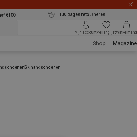
100 dagen retourneren
naf €100
Mijn account
Verlanglijst
Winkelmand
Shop
Magazine
ndschoenen
Skihandschoenen