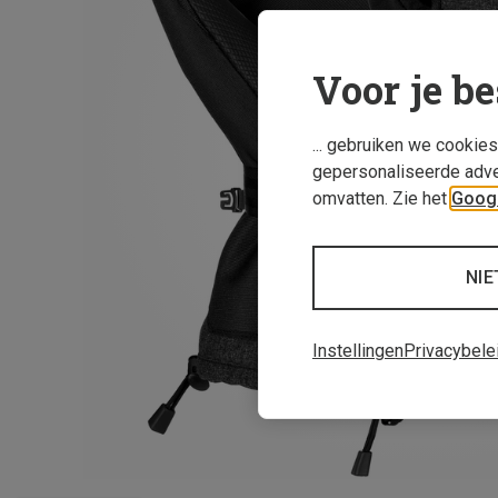
Voor je be
... gebruiken we cookie
gepersonaliseerde adve
omvatten. Zie het
Googl
NIE
Instellingen
Privacybele