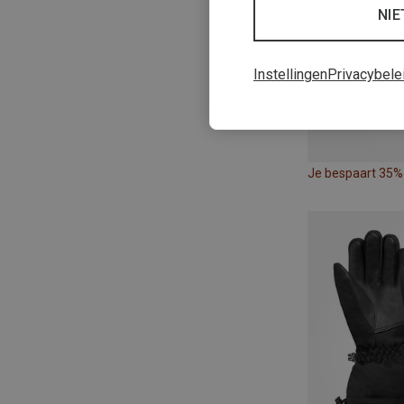
NIE
Instellingen
Privacybele
Je bespaart 35%