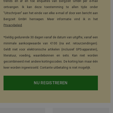
trends en af en toe enquêtes van Bergzeit GmbH per e-mail
ontvangen. Ik kan deze toestemming te allen tijde onder
"Uitschrijven" aan het einde van elke e-mail of door een bericht aan
Bergzeit GmbH herroepen. Meer informatie vind ik in het
Privacybeleid
.
*Geldig gedurende 30 dagen vanaf de datum van uitgifte, vanaf een
minimale aankoopwaarde van €100 (na evt. retourzendingen).
Geldt niet voor elektronische artikelen (inclusief GPS-apparaten),
literatuur, voeding, waardebonnen en sets. Kan niet worden
gecombineerd met andere kortingscodes. De korting kan maar één
keer worden ingewisseld. Contante uitbetaling is niet mogelijk.
NU REGISTREREN