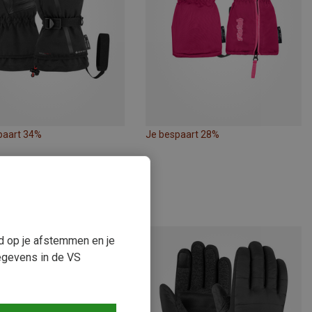
paart 34%
Je bespaart 28%
ud op je afstemmen en je
egevens in de VS