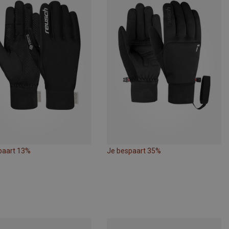
paart 13%
Je bespaart 35%