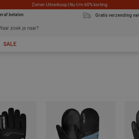
Zomer Uitverkoop | Nu t/m 60% korting
eraf betalen
Gratis verzending va
SALE