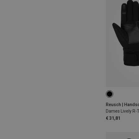
6
6.5
7.5
Reusch | Hands
€ 31,81