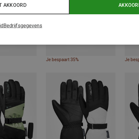
T AKKOORD
AKKOOR
id
Bedrijfsgegevens
Je bespaart 35%
Je bes