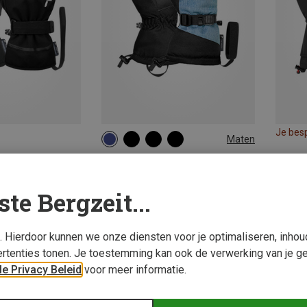
Je bes
Maten
7
7.5
8.5
Reusch | Wanten
Dames Demi R-TEX® XT Wanten
ste Bergzeit...
€ 64,60
s. Hierdoor kunnen we onze diensten voor je optimaliseren, inho
rtenties tonen. Je toestemming kan ook de verwerking van je g
e Privacy Beleid
voor meer informatie.