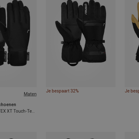
Je bespaart 32%
Je bes
Maten
choenen
Dames Lively R-TEX XT Touch-Tec Handschoenen