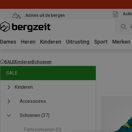
Acht
Advies uit de bergen
Dames
Heren
Kinderen
Uitrusting
Sport
Merken
SALE
Kinderen
Schoenen
SALE
Kinderen
Accessoires
Schoenen
(37)
Fietsschoenen
(0)