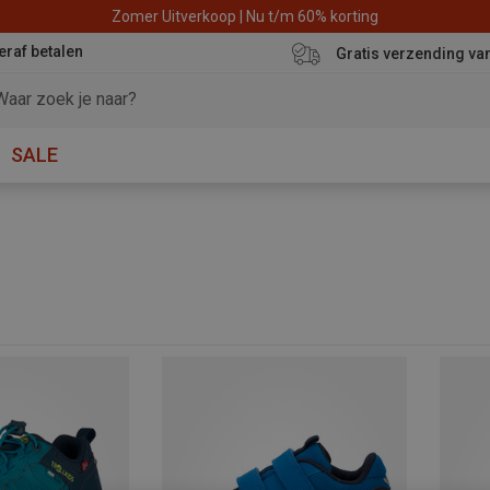
Zomer Uitverkoop | Nu t/m 60% korting
eraf betalen
Gratis verzending va
SALE