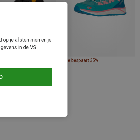
ud op je afstemmen en je
egevens in de VS
paart 40%
Je bespaart 35%
D