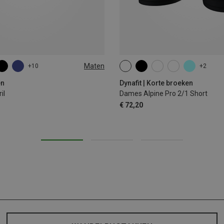
Maten
+10
+2
XS
S
M
L
XL
en
Dynafit | Korte broeken
il
Dames Alpine Pro 2/1 Short
€ 72,20