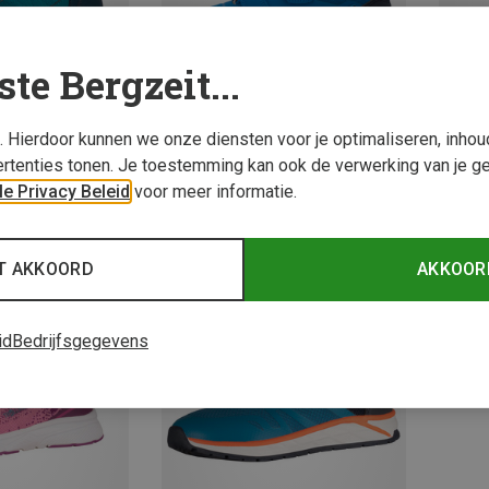
ste Bergzeit...
s. Hierdoor kunnen we onze diensten voor je optimaliseren, inho
rtenties tonen. Je toestemming kan ook de verwerking van je g
e Privacy Beleid
voor meer informatie.
40%
Je bespaart 35%
Je bes
T AKKOORD
AKKOOR
id
Bedrijfsgegevens