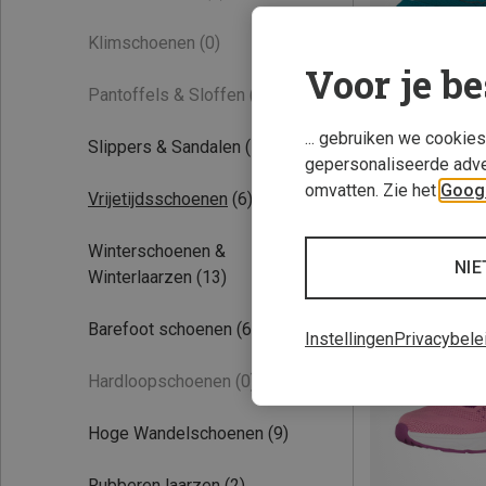
Klimschoenen
(0)
Voor je be
Pantoffels & Sloffen
(0)
... gebruiken we cookie
Slippers & Sandalen
(5)
gepersonaliseerde adve
omvatten. Zie het
Googl
Vrijetijdsschoenen
(6)
Je bespaart tot 
Winterschoenen &
NIE
Winterlaarzen
(13)
Barefoot schoenen
(6)
Instellingen
Privacybele
Hardloopschoenen
(0)
Hoge Wandelschoenen
(9)
Rubberen laarzen
(2)