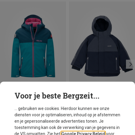
Voor je beste Bergzeit...
Je bespaart tot 40%
Je bespaart 29%
... gebruiken we cookies. Hierdoor kunnen we onze
diensten voor je optimaliseren, inhoud op je afstemmen
en je gepersonaliseerde advertenties tonen. Je
toestemming kan ook de verwerking van je gegevens in
de VS omvatten. Zie het
Google Privacy Beleid
voor