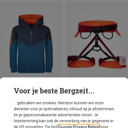
Voor je beste Bergzeit...
Je bespaart 17%
... gebruiken we cookies. Hierdoor kunnen we onze
diensten voor je optimaliseren, inhoud op je afstemmen
en je gepersonaliseerde advertenties tonen. Je
toestemming kan ook de verwerking van je gegevens in
de VS omvatten. Zie het
Google Privacy Beleid
voor