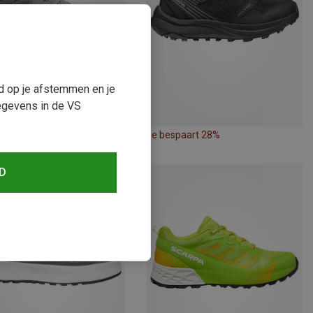
ud op je afstemmen en je
egevens in de VS
paart tot 31%
Je bespaart 28%
D