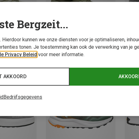
ste Bergzeit...
s. Hierdoor kunnen we onze diensten voor je optimaliseren, inho
rtenties tonen. Je toestemming kan ook de verwerking van je g
e Privacy Beleid
voor meer informatie.
29%
Je bespaart tot 21%
Je bes
T AKKOORD
AKKOOR
id
Bedrijfsgegevens