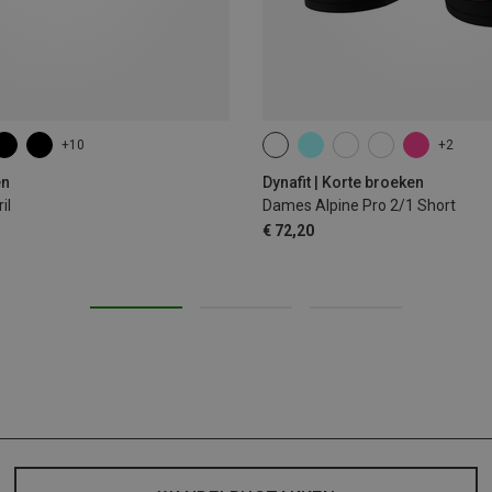
+10
+2
XS
S
M
L
XL
en
Dynafit | Korte broeken
il
Dames Alpine Pro 2/1 Short
€ 72,20