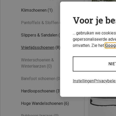
Klimschoenen
(1)
Voor je be
Pantoffels & Sloffen
(0)
... gebruiken we cookie
Slippers & Sandalen
(1)
gepersonaliseerde adve
omvatten. Zie het
Googl
Vrijetijdsschoenen
(8)
Je bespaart tot 
Winterschoenen &
NIE
Winterlaarzen
(0)
Barefoot schoenen
(0)
Instellingen
Privacybele
Hardloopschoenen
(3)
Hoge Wandelschoenen
(6)
Rubberen laarzen
(0)