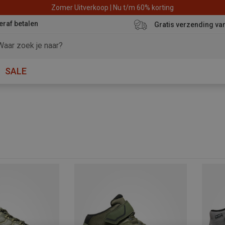
Zomer Uitverkoop | Nu t/m 60% korting
eraf betalen
Gratis verzending va
SALE