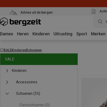
Acht
Advies uit de bergen
Dames
Heren
Kinderen
Uitrusting
Sport
Merken
SALE
Kinderen
Schoenen
SALE
Kinderen
Accessoires
Schoenen
(35)
Fietsschoenen
(0)