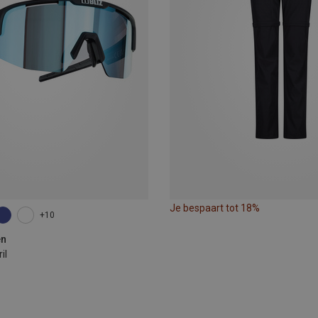
Je bespaart tot 18%
+10
en
il