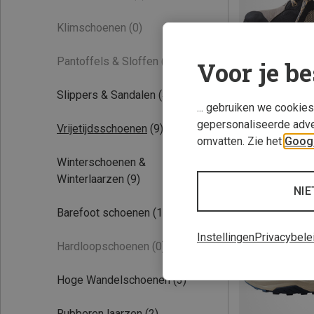
Klimschoenen
(0)
Pantoffels & Sloffen
(0)
Voor je be
Slippers & Sandalen
(4)
... gebruiken we cookie
gepersonaliseerde adve
Vrijetijdsschoenen
(9)
Je bespaart 37%
omvatten. Zie het
Googl
Winterschoenen &
Winterlaarzen
(9)
NIE
Barefoot schoenen
(14)
Instellingen
Privacybele
Hardloopschoenen
(0)
Hoge Wandelschoenen
(3)
Rubberen laarzen
(2)