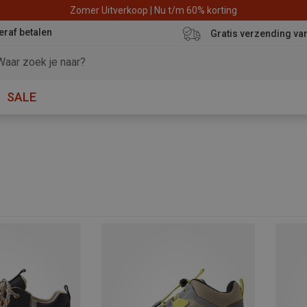
Zomer Uitverkoop | Nu t/m 60% korting
eraf betalen
Gratis verzending va
SALE