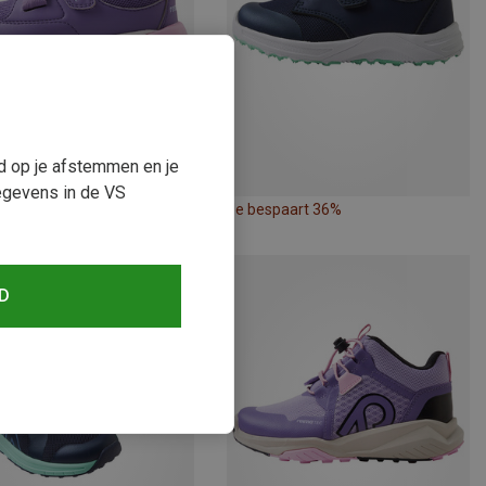
ud op je afstemmen en je
egevens in de VS
paart 36%
Je bespaart 36%
D