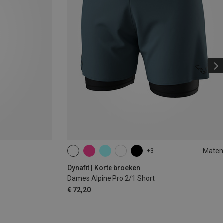
Maten
+3
XS
S
M
L
XL
Dynafit | Korte broeken
Dames Alpine Pro 2/1 Short
€ 72,20