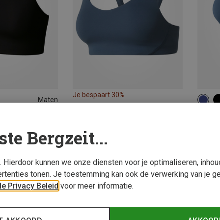
Je bespaart 30%
Maten
L
XS
 Sport -BH's
The Nor
t BH
Dames 
ste Bergzeit...
€ 61,2
s. Hierdoor kunnen we onze diensten voor je optimaliseren, inho
rtenties tonen. Je toestemming kan ook de verwerking van je g
e Privacy Beleid
voor meer informatie.