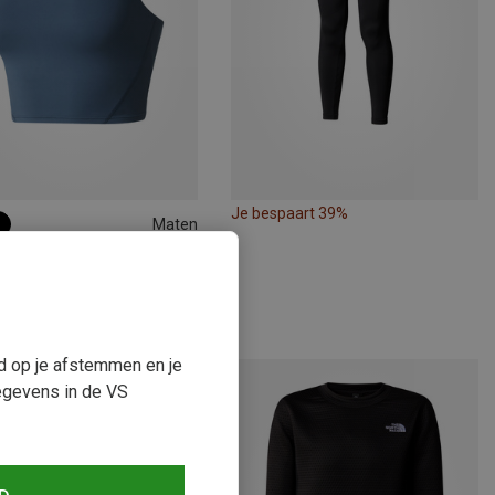
Je bespaart 39%
Maten
L
th Face | Sport -BH's
Jaida Long Line Sport BH
0
ud op je afstemmen en je
egevens in de VS