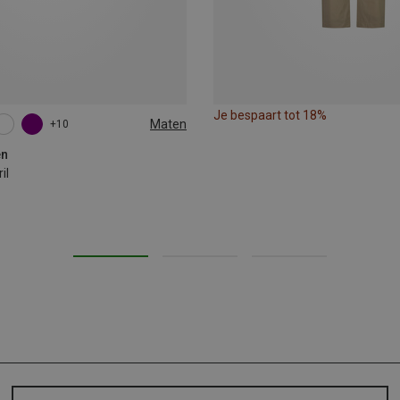
Je bespaart tot 18%
Maten
+10
en
il