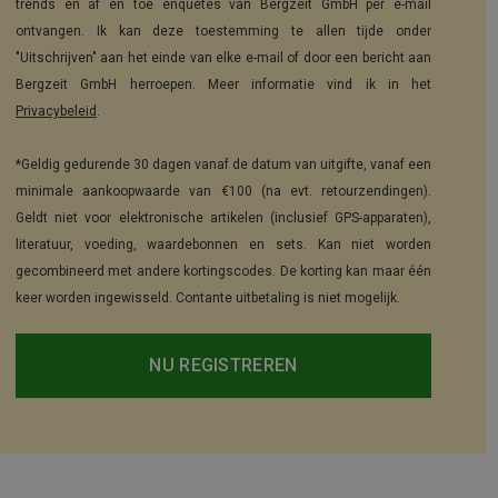
trends en af en toe enquêtes van Bergzeit GmbH per e-mail
ontvangen. Ik kan deze toestemming te allen tijde onder
"Uitschrijven" aan het einde van elke e-mail of door een bericht aan
Bergzeit GmbH herroepen. Meer informatie vind ik in het
Privacybeleid
.
*Geldig gedurende 30 dagen vanaf de datum van uitgifte, vanaf een
minimale aankoopwaarde van €100 (na evt. retourzendingen).
Geldt niet voor elektronische artikelen (inclusief GPS-apparaten),
literatuur, voeding, waardebonnen en sets. Kan niet worden
gecombineerd met andere kortingscodes. De korting kan maar één
keer worden ingewisseld. Contante uitbetaling is niet mogelijk.
NU REGISTREREN