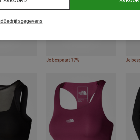
T AKKOORD
AKKOOR
id
Bedrijfsgegevens
Je bespaart 17%
Je bes