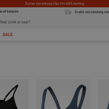
Zomer Uitverkoop | Nu t/m 60% korting
eraf betalen
Gratis verzending va
SALE