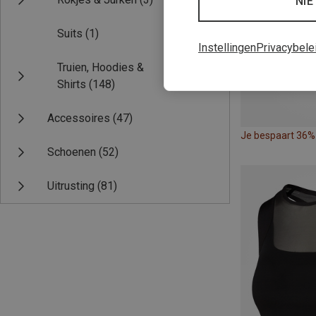
NIE
Suits
(1)
Instellingen
Privacybele
Truien, Hoodies &
Shirts
(148)
Accessoires
(47)
Je bespaart 36%
Schoenen
(52)
Uitrusting
(81)