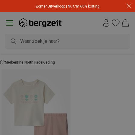
Zomer Uitverkoop | Nu t/m 60% korting
Merken
The North Face
Kleding