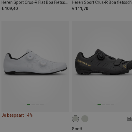
Heren Sport Crus-R Flat Boa Fietsschoenen
€ 109,40
€ 111,70
Je bespaart 14%
M
38
41
42
Scott