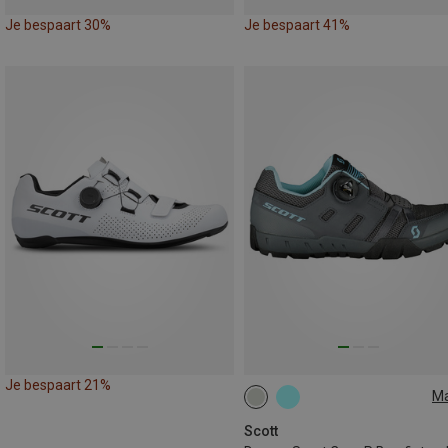
Je bespaart 30%
Je bespaart 41%
Je bespaart 21%
M
36
37
40
41
Scott