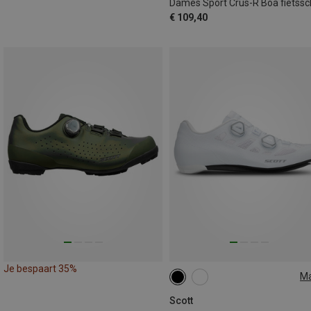
€ 109,40
Je bespaart 35%
M
36
37
Scott