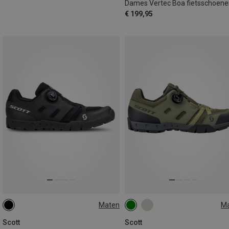
Dames Vertec Boa fietsschoene
€ 199,95
Maten
M
45
46
41
47
Scott
Scott