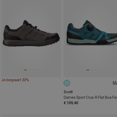
Je bespaart 30%
M
36
Scott
€ 109,40