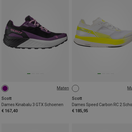
Maten
M
37.5
37.5
38
42.5
Scott
Scott
Dames Kinabalu 3 GTX Schoenen
€ 167,40
€ 185,95