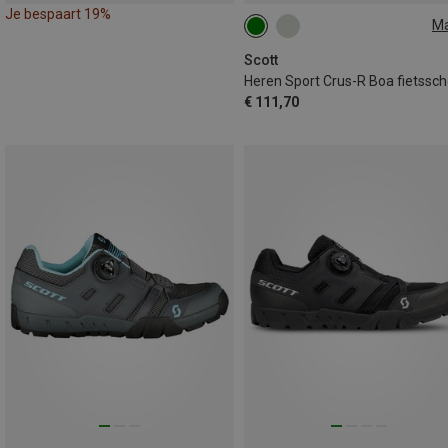
Je bespaart 19%
M
41
47
Scott
€ 111,70