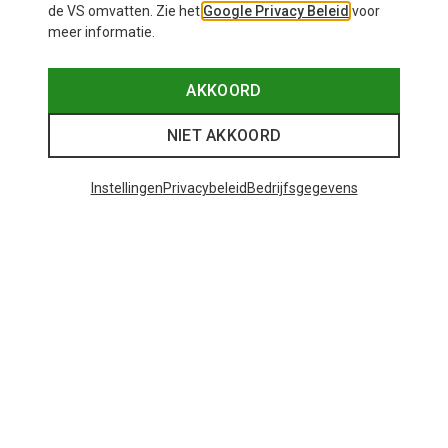
de VS omvatten. Zie het
Google Privacy Beleid
voor
meer informatie.
Je bespaart 29%
M
44
Scott
AKKOORD
€ 129,95
NIET AKKOORD
Instellingen
Privacybeleid
Bedrijfsgegevens
48 van 48 producten bekeken
Mogelijk interessant voor je