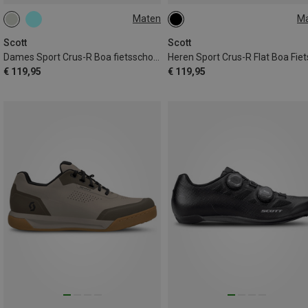
Maten
M
36
37
40
45
46
Scott
Scott
Dames Sport Crus-R Boa fietsschoenen
€ 119,95
€ 119,95