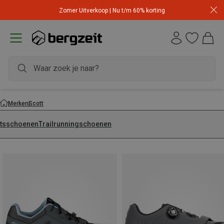
Zomer Uitverkoop | Nu t/m 60% korting
Merken
Scott
etsschoenen
Trailrunningschoenen