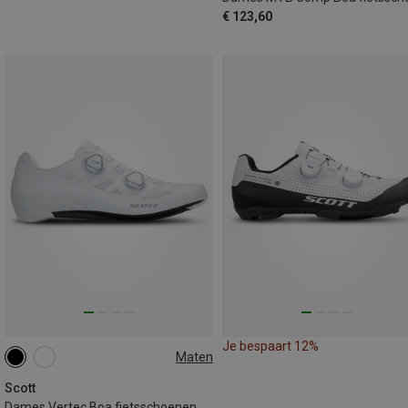
€ 123,60
Je bespaart 12%
Maten
36
37
42
Scott
Dames Vertec Boa fietsschoenen