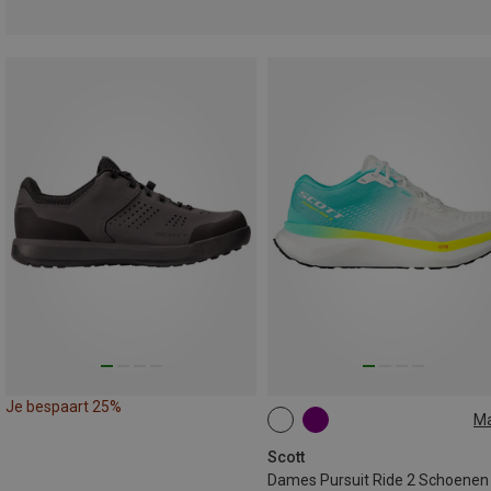
Je bespaart 25%
M
37.5
38
42
Scott
Dames Pursuit Ride 2 Schoenen