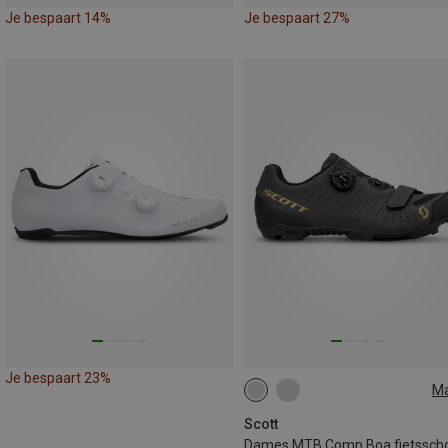
Je bespaart 14%
Je bespaart 27%
Je bespaart 23%
M
38
41
42
Scott