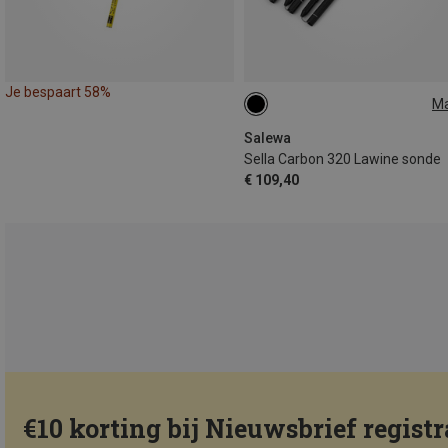
Je bespaart 58%
M
ONE SIZE
Salewa
Sella Carbon 320 Lawine sonde
€ 109,40
€10 korting bij Nieuwsbrief registr