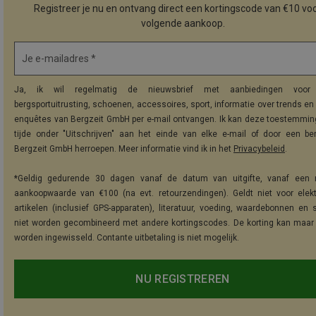
Registreer je nu en ontvang direct een kortingscode van €10 voo
volgende aankoop.
Je e-mailadres *
Ja, ik wil regelmatig de nieuwsbrief met aanbiedingen voor 
bergsportuitrusting, schoenen, accessoires, sport, informatie over trends en 
enquêtes van Bergzeit GmbH per e-mail ontvangen. Ik kan deze toestemming
tijde onder "Uitschrijven" aan het einde van elke e-mail of door een be
Bergzeit GmbH herroepen. Meer informatie vind ik in het
Privacybeleid
.
*Geldig gedurende 30 dagen vanaf de datum van uitgifte, vanaf een 
aankoopwaarde van €100 (na evt. retourzendingen). Geldt niet voor elek
artikelen (inclusief GPS-apparaten), literatuur, voeding, waardebonnen en 
niet worden gecombineerd met andere kortingscodes. De korting kan maar
worden ingewisseld. Contante uitbetaling is niet mogelijk.
NU REGISTREREN