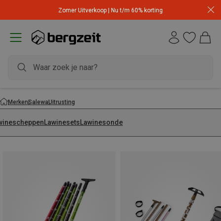
Zomer Uitverkoop | Nu t/m 60% korting
Merken
Salewa
Uitrusting
winescheppen
Lawinesets
Lawinesonde