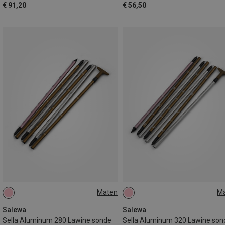
€ 91,20
€ 56,50
Maten
M
ONE SIZE
ONE SIZE
Salewa
Salewa
Sella Aluminum 280 Lawine sonde
Sella Aluminum 320 Lawine son