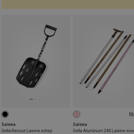
M
ONE SIZE
Salewa
Salewa
Sella Rescue Lawine schep
Sella Aluminum 240 Lawine son