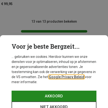
€ 99,95
13 van 13 producten bekeken
Voor je beste Bergzeit...
Mogelijk interessant voor je
... gebruiken we cookies. Hierdoor kunnen we onze
diensten voor je optimaliseren, inhoud op je afstemmen
en je gepersonaliseerde advertenties tonen. Je
toestemming kan ook de verwerking van je gegevens in
de VS omvatten. Zie het
Google Privacy Beleid
voor
meer informatie.
AKKOORD
NIET AKKOORD