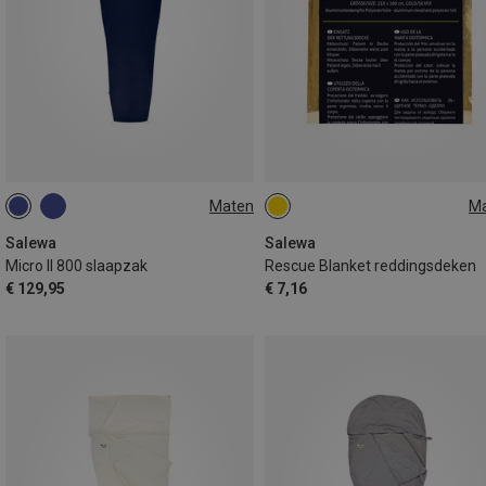
Maten
M
MAX. 185CM | LEFT
ONE SIZE
MAX. 185CM | RIGHT
Salewa
Salewa
Micro II 800 slaapzak
Rescue Blanket reddingsdeken
€ 129,95
€ 7,16