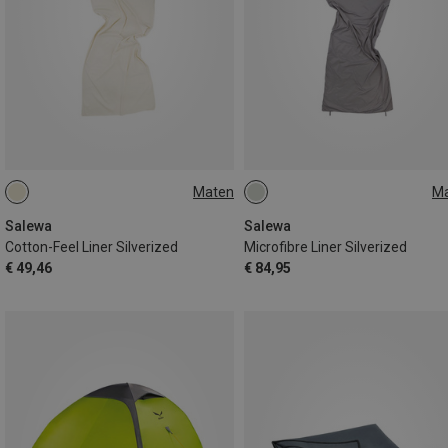
Maten
M
MAX. 185CM
MAX. 185CM
Salewa
Salewa
Cotton-Feel Liner Silverized
Microfibre Liner Silverized
€ 49,46
€ 84,95