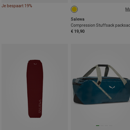
Je bespaart 19%
M
ONE SIZE
Salewa
€ 19,90