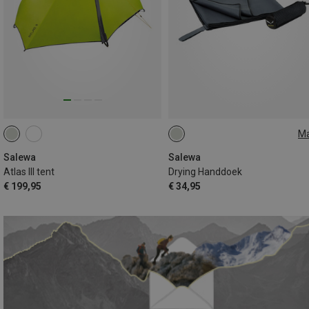
M
ONE SIZE
Salewa
Salewa
Atlas III tent
Drying Handdoek
€ 199,95
€ 34,95