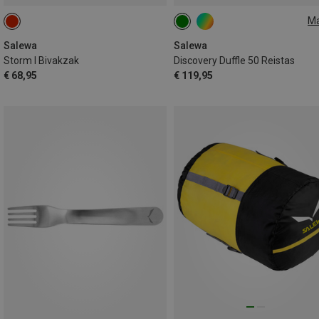
M
50L
Salewa
Salewa
Storm I Bivakzak
Discovery Duffle 50 Reistas
€ 68,95
€ 119,95