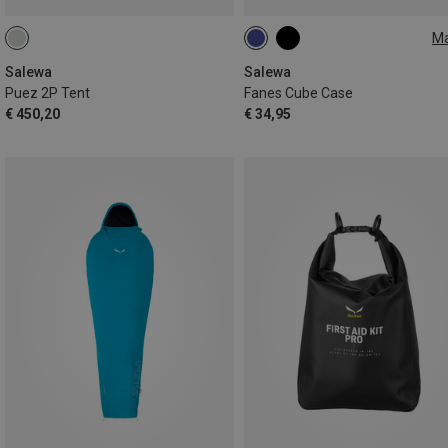
M
ONE SIZE
Salewa
Salewa
Puez 2P Tent
Fanes Cube Case
€ 450,20
€ 34,95