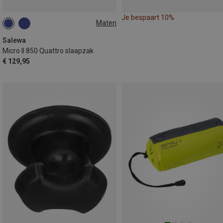
Je bespaart 10%
Maten
MAX. 185CM | LEFT
MAX. 185CM | RIGHT
Salewa
Micro II 850 Quattro slaapzak
€ 129,95