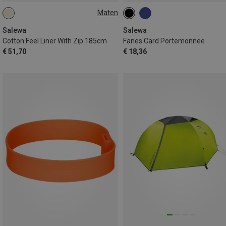
Maten
MAX. 185CM | LEFT
MAX. 185CM | RIGHT
Salewa
Salewa
Cotton Feel Liner With Zip 185cm
Fanes Card Portemonnee
€ 51,70
€ 18,36