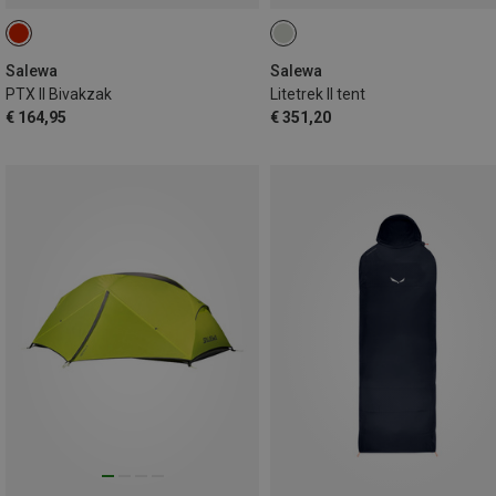
Salewa
Salewa
PTX II Bivakzak
Litetrek II tent
€ 164,95
€ 351,20