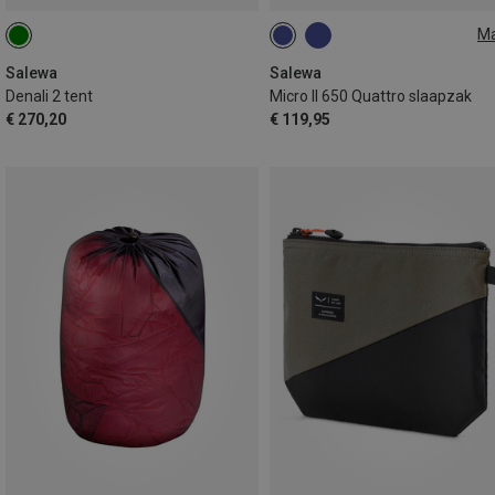
M
MAX. 185CM | LEFT
MAX. 185CM | RIGHT
Salewa
Salewa
Denali 2 tent
Micro II 650 Quattro slaapzak
€ 270,20
€ 119,95