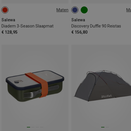
Maten
M
183X51CM
90L
Salewa
Salewa
Diadem 3-Season Slaapmat
Discovery Duffle 90 Reistas
€ 128,95
€ 156,80