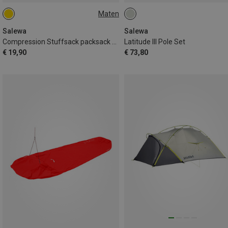
Maten
ONE SIZE
Salewa
Salewa
Compression Stuffsack packsack M. S
Latitude III Pole Set
€ 19,90
€ 73,80