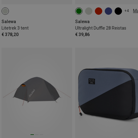
M
+4
28L
Salewa
Salewa
Litetrek 3 tent
Ultralight Duffle 28 Reistas
€ 378,20
€ 39,86