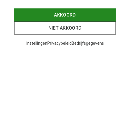
Je bespaart 27%
Je bespaart 39%
AKKOORD
NIET AKKOORD
48 van 78 producten bekeken
Instellingen
Privacybeleid
Bedrijfsgegevens
MEER PRODUCTEN BEKIJKEN
Mogelijk interessant voor je