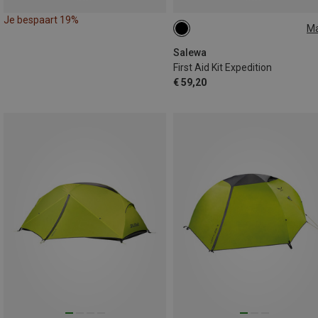
Je bespaart 19%
M
ONE SIZE
Salewa
First Aid Kit Expedition
€ 59,20