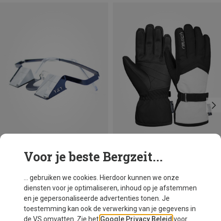
Voor je beste Bergzeit...
Maten
6
6.5
7
7.5
8
8.5
YY Vertical
Reusch
... gebruiken we cookies. Hierdoor kunnen we onze
Y&Y colorful zekeringsbril
Dames Moni R-TEX® XT Handschoenen
diensten voor je optimaliseren, inhoud op je afstemmen
€ 73,50
€ 39,95
en je gepersonaliseerde advertenties tonen. Je
toestemming kan ook de verwerking van je gegevens in
de VS omvatten. Zie het
Google Privacy Beleid
voor