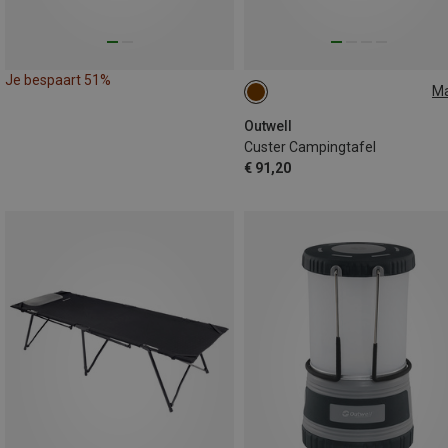
Je bespaart 51%
M
S
Outwell
Custer Campingtafel
€ 91,20