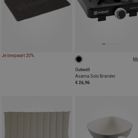
Je bespaart 20%
M
ONE SIZE
Outwell
Asama Solo Brander
€ 26,96