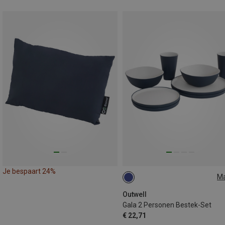
Je bespaart 24%
M
ONE SIZE
Outwell
Gala 2 Personen Bestek-Set
€ 22,71