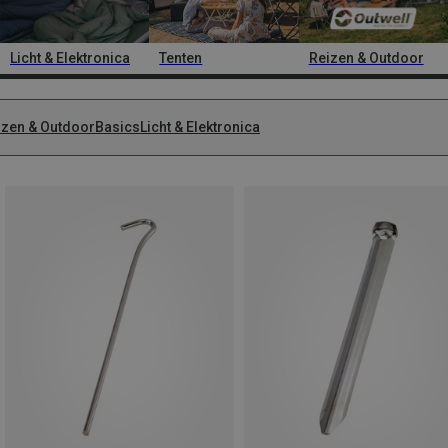
Licht & Elektronica
Tenten
Reizen & Outdoor
izen & Outdoor
Basics
Licht & Elektronica