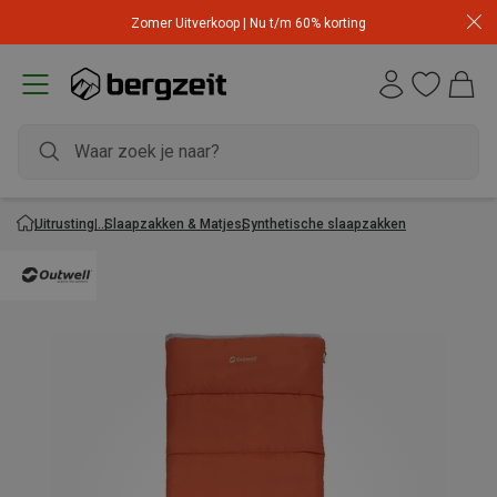
Zomer Uitverkoop | Nu t/m 60% korting
Uitrusting
Slaapzakken & Matjes
Synthetische slaapzakken