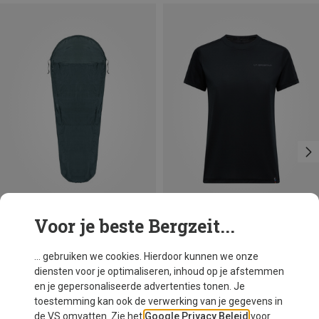
Voor je beste Bergzeit...
Je bespaart 19%
Maten
MAX. 225CM
Bergzeit Basics
... gebruiken we cookies. Hierdoor kunnen we onze
Meru Mummy Silk Liner
diensten voor je optimaliseren, inhoud op je afstemmen
€ 79,95
en je gepersonaliseerde advertenties tonen. Je
toestemming kan ook de verwerking van je gegevens in
de VS omvatten. Zie het
Google Privacy Beleid
voor