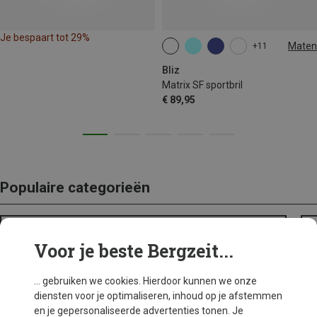
Je bespaart tot 29%
Maten
+11
ONE SIZE
Bliz
Matrix SF sportbril
€ 89,95
Populaire categorieën
BACKPACKS
Voor je beste Bergzeit...
... gebruiken we cookies. Hierdoor kunnen we onze
diensten voor je optimaliseren, inhoud op je afstemmen
en je gepersonaliseerde advertenties tonen. Je