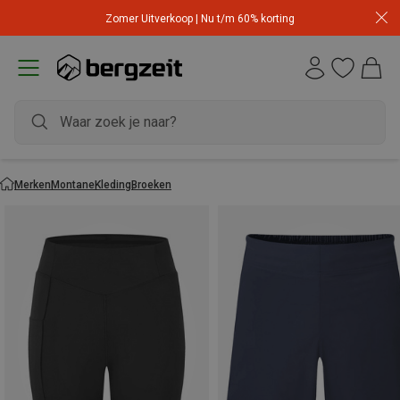
Zomer Uitverkoop | Nu t/m 60% korting
Merken
Montane
Kleding
Broeken