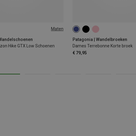
Maten
XS
L
XL
 Wandelschoenen
Patagonia | Wandelbroeken
izon Hike GTX Low Schoenen
Dames Terrebonne Korte broek
€ 79,95