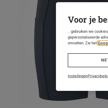
Voor je be
... gebruiken we cookie
gepersonaliseerde adve
omvatten. Zie het
Googl
NIE
Instellingen
Privacybele