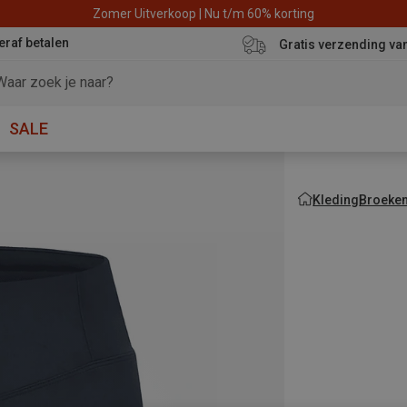
Zomer Uitverkoop | Nu t/m 60% korting
eraf betalen
Gratis verzending va
SALE
Kleding
Broeke