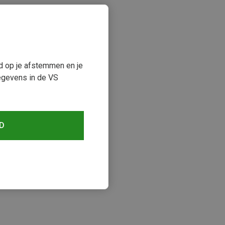
ud op je afstemmen en je
egevens in de VS
D