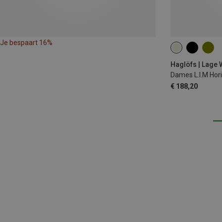
Je bespaart 16%
Haglöfs | Lage
Dames L.I.M Hor
€ 188,20