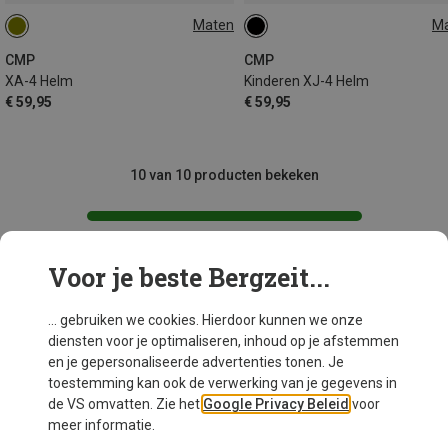
Maten
M
60-62CM
48-52CM
CMP
CMP
XA-4 Helm
Kinderen XJ-4 Helm
€ 59,95
€ 59,95
10 van 10 producten bekeken
Voor je beste Bergzeit...
Mogelijk interessant voor je
... gebruiken we cookies. Hierdoor kunnen we onze
diensten voor je optimaliseren, inhoud op je afstemmen
en je gepersonaliseerde advertenties tonen. Je
toestemming kan ook de verwerking van je gegevens in
de VS omvatten. Zie het
Google Privacy Beleid
voor
meer informatie.