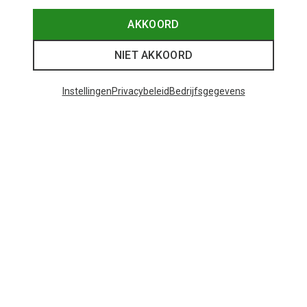
AKKOORD
NIET AKKOORD
Instellingen
Privacybeleid
Bedrijfsgegevens
Je bespaart tot 29%
+11
Bliz
Matrix SF sportbril
€ 81,20
Populaire categorieën