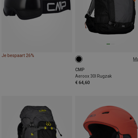
Je bespaart 26%
M
30L
CMP
Aeroox 30l Rugzak
€ 64,60