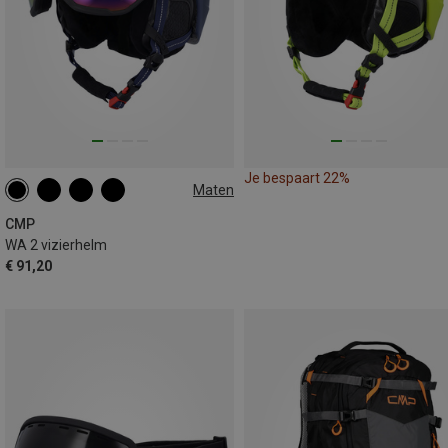
Je bespaart 22%
Maten
M | 52-56CM
L | 55-59CM
XL | 58-62CM
CMP
WA 2 vizierhelm
€ 91,20