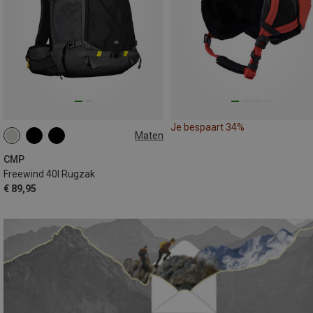
Je bespaart 34%
Maten
40L
CMP
Freewind 40l Rugzak
€ 89,95