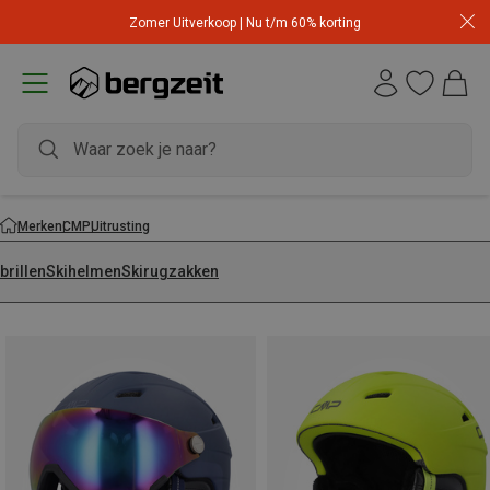
Zomer Uitverkoop | Nu t/m 60% korting
Merken
CMP
Uitrusting
brillen
Skihelmen
Skirugzakken