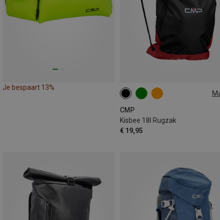
Je bespaart 13%
M
18L
CMP
Kisbee 18l Rugzak
€ 19,95