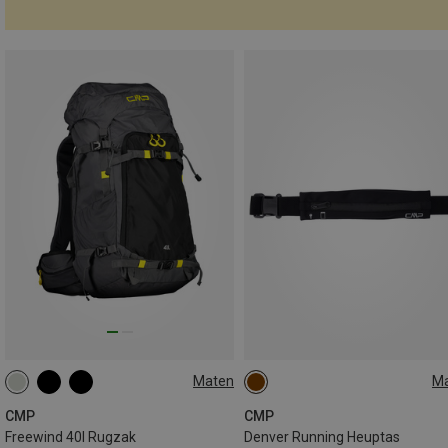
Maten
M
40L
ONE SIZE
CMP
CMP
Freewind 40l Rugzak
Denver Running Heuptas