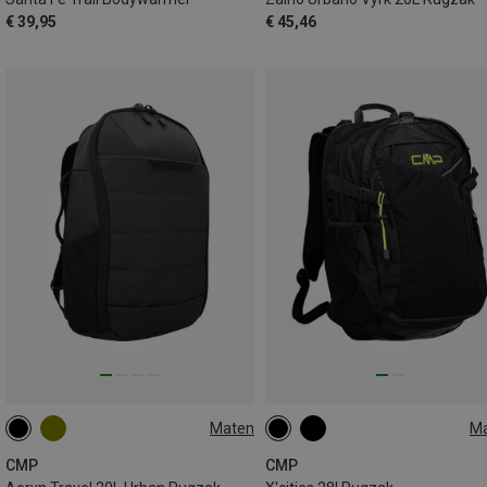
€ 39,95
€ 45,46
Maten
M
20L
28L
CMP
CMP