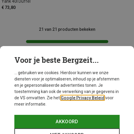
Yahk 40l Duffel
€ 73,80
21 van 21 producten bekeken
Voor je beste Bergzeit...
Mogelijk interessant voor je
... gebruiken we cookies. Hierdoor kunnen we onze
diensten voor je optimaliseren, inhoud op je afstemmen
en je gepersonaliseerde advertenties tonen. Je
toestemming kan ook de verwerking van je gegevens in
de VS omvatten. Zie het
Google Privacy Beleid
voor
meer informatie.
AKKOORD