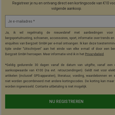
Registreer je nu en ontvang direct een kortingscode van €10 voo
volgende aankoop.
Je e-mailadres *
Ja, ik wil regelmatig de nieuwsbrief met aanbiedingen voor 
bergsportuitrusting, schoenen, accessoires, sport, informatie over trends en 
enquêtes van Bergzeit GmbH per e-mail ontvangen. Ik kan deze toestemming
tijde onder "Uitschrijven" aan het einde van elke e-mail of door een be
Bergzeit GmbH herroepen. Meer informatie vind ik in het
Privacybeleid
.
*Geldig gedurende 30 dagen vanaf de datum van uitgifte, vanaf een 
aankoopwaarde van €100 (na evt. retourzendingen). Geldt niet voor elek
artikelen (inclusief GPS-apparaten), literatuur, voeding, waardebonnen en 
niet worden gecombineerd met andere kortingscodes. De korting kan maar
worden ingewisseld. Contante uitbetaling is niet mogelijk.
NU REGISTREREN