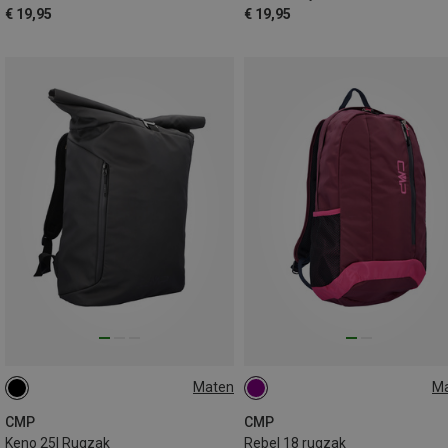
€ 19,95
€ 19,95
Maten
M
25L
18L
CMP
CMP
Keno 25l Rugzak
Rebel 18 rugzak