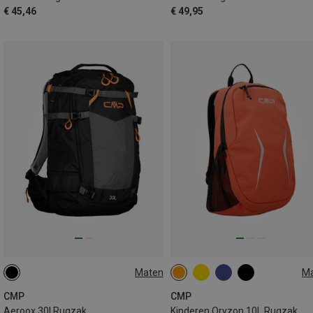
€ 45,46
€ 49,95
Maten
M
30L
10L
CMP
CMP
Aeroox 30l Rugzak
Kinderen Oryzon 10L Rugzak