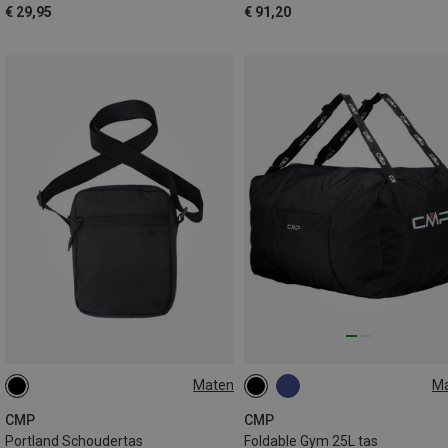
€ 29,95
€ 91,20
Maten
M
2L
25L
CMP
CMP
Portland Schoudertas
Foldable Gym 25L tas