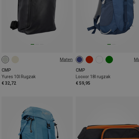
Maten
M
10L
18L
CMP
CMP
Yures 10l Rugzak
Looxor 18l rugzak
€ 32,72
€ 59,95