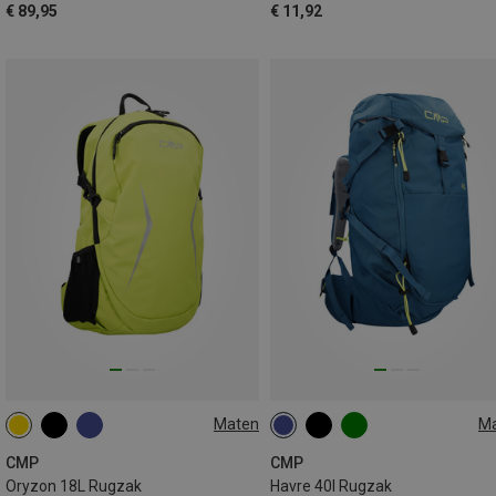
€ 89,95
€ 11,92
Maten
M
18L
40L
CMP
CMP
Oryzon 18L Rugzak
Havre 40l Rugzak