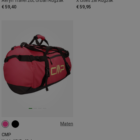
Aeryn Travel 20L Urban Rugzak
X'cities 28l Rugzak
€ 59,40
€ 59,95
Maten
40L
CMP