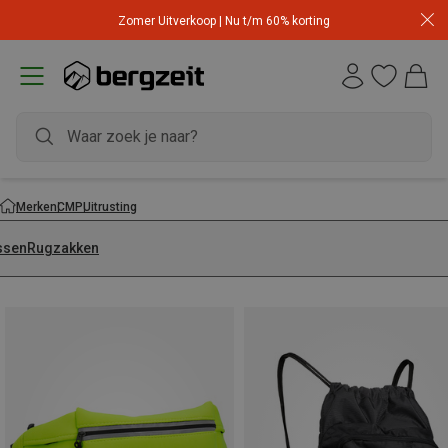
Zomer Uitverkoop | Nu t/m 60% korting
Merken
CMP
Uitrusting
ssen
Rugzakken