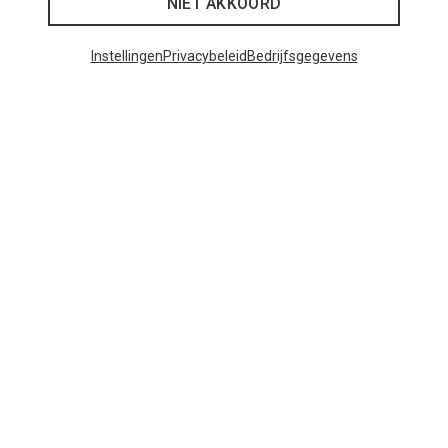
NIET AKKOORD
Instellingen
Privacybeleid
Bedrijfsgegevens
Je bespaart tot 29%
+11
Bliz
Matrix SF sportbril
€ 81,20
Populaire categorieën
BACKPACKS