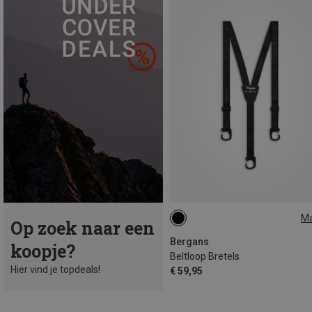
M
Op zoek naar een
M|S
Bergans
koopje?
Beltloop Bretels
Hier vind je topdeals!
€ 59,95