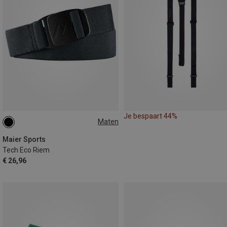
Je bespaart 44%
Maten
110
150
Maier Sports
Tech Eco Riem
€ 26,96