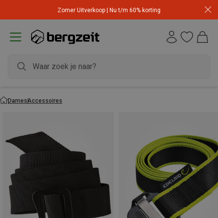
Zomer Uitverkoop | Nu t/m 60% korting
Dames
Accessoires