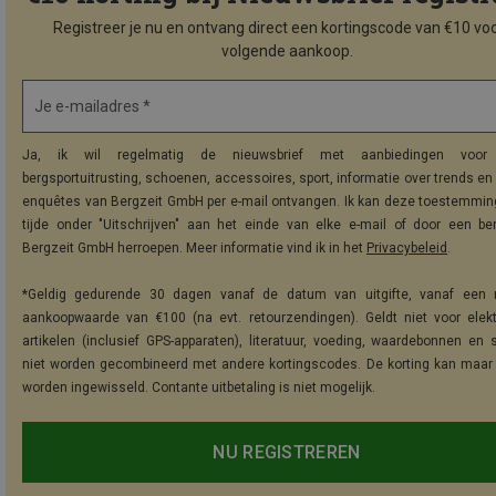
Registreer je nu en ontvang direct een kortingscode van €10 voo
volgende aankoop.
Je e-mailadres *
Ja, ik wil regelmatig de nieuwsbrief met aanbiedingen voor 
bergsportuitrusting, schoenen, accessoires, sport, informatie over trends en 
enquêtes van Bergzeit GmbH per e-mail ontvangen. Ik kan deze toestemming
tijde onder "Uitschrijven" aan het einde van elke e-mail of door een be
Bergzeit GmbH herroepen. Meer informatie vind ik in het
Privacybeleid
.
*Geldig gedurende 30 dagen vanaf de datum van uitgifte, vanaf een 
aankoopwaarde van €100 (na evt. retourzendingen). Geldt niet voor elek
artikelen (inclusief GPS-apparaten), literatuur, voeding, waardebonnen en 
niet worden gecombineerd met andere kortingscodes. De korting kan maar
worden ingewisseld. Contante uitbetaling is niet mogelijk.
NU REGISTREREN