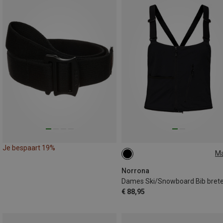
Je bespaart 19%
M
S
Norrona
Dames Ski/Snowboard Bib brete
€ 88,95