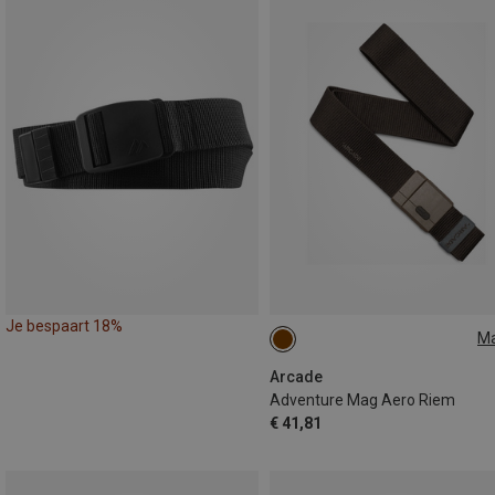
Je bespaart 18%
M
ONE SIZE
Arcade
Adventure Mag Aero Riem
€ 41,81