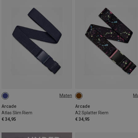
Maten
M
ONE SIZE
ONE SIZE
Arcade
Arcade
Atlas Slim Riem
A2 Splatter Riem
€ 34,95
€ 34,95