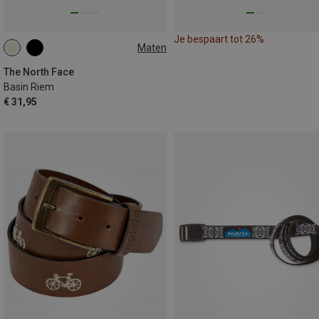
Je bespaart tot 26%
Maten
S
M
L
The North Face
Basin Riem
€ 31,95