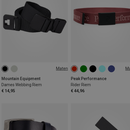
Maten
M
M
L
ONE SIZE
Mountain Equipment
Peak Performance
Dames Webbing Riem
Rider Riem
€ 14,95
€ 44,96