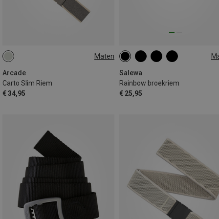
Maten
M
ONE SIZE
ONE SIZE
Arcade
Salewa
Carto Slim Riem
Rainbow broekriem
€ 34,95
€ 25,95