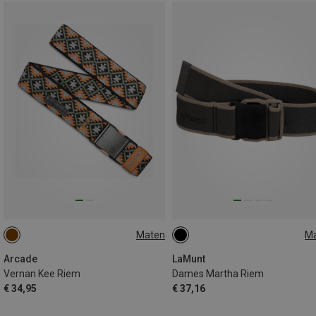
Maten
M
ONE SIZE
ONE SIZE
Arcade
LaMunt
Vernan Kee Riem
Dames Martha Riem
€ 34,95
€ 37,16