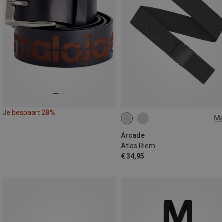
Je bespaart 28%
M
ONE SIZE
Arcade
Atlas Riem
€ 34,95