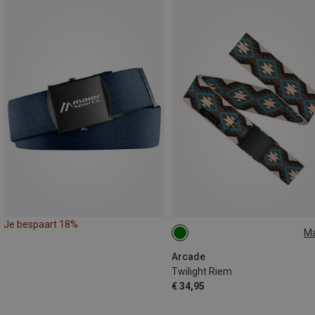
Je bespaart 18%
M
ONE SIZE
Arcade
Twilight Riem
€ 34,95