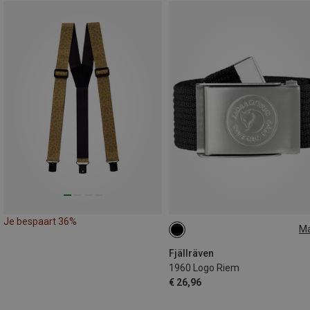
Je bespaart 36%
M
ONE SIZE
Fjällräven
1960 Logo Riem
€ 26,96