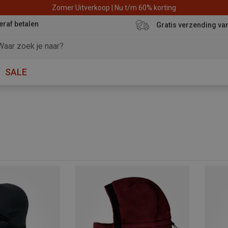
Zomer Uitverkoop | Nu t/m 60% korting
eraf betalen
Gratis verzending va
SALE