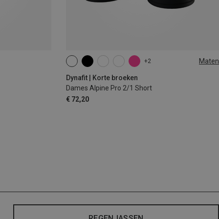
Maten
+2
XS
S
M
L
XL
Dynafit | Korte broeken
Dames Alpine Pro 2/1 Short
€ 72,20
REGENJASSEN