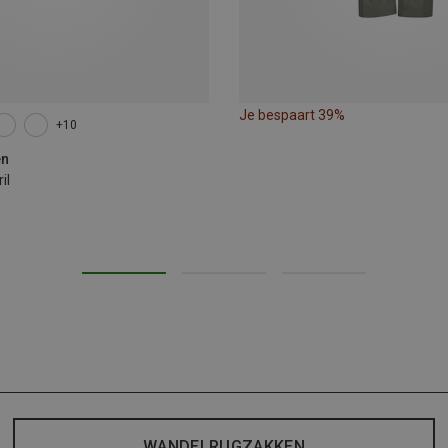
Je bespaart 39%
+10
en
il
WANDELRUGZAKKEN