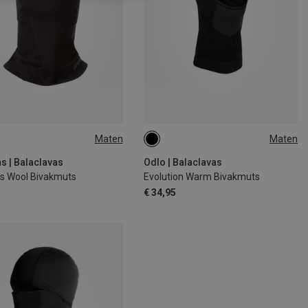
Maten
Maten
SIZE
L|XL
M|S
s | Balaclavas
Odlo | Balaclavas
s Wool Bivakmuts
Evolution Warm Bivakmuts
5
€ 34,95