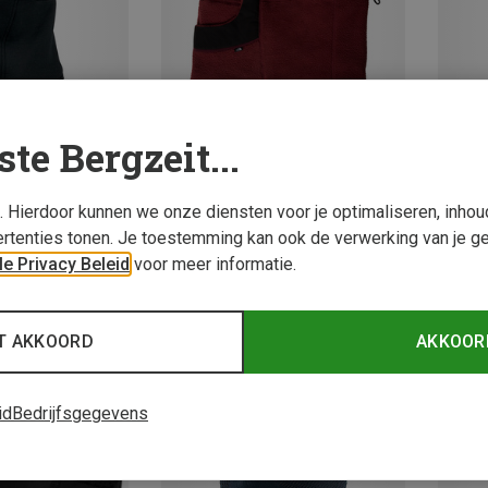
ste Bergzeit...
s. Hierdoor kunnen we onze diensten voor je optimaliseren, inho
Je bespaart 35%
Maten
ONE 
rtenties tonen. Je toestemming kan ook de verwerking van je g
ent | Balaclavas
Odlo |
e Privacy Beleid
voor meer informatie.
laclava
Active
€ 24,9
T AKKOORD
AKKOOR
id
Bedrijfsgegevens