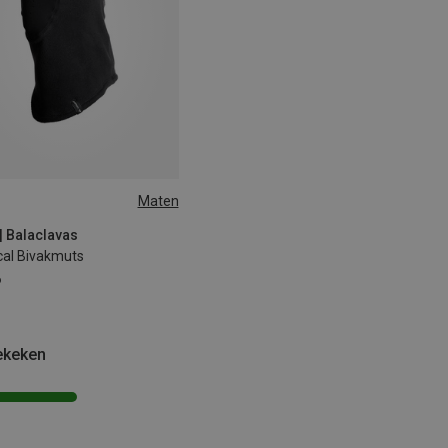
Maten
| Balaclavas
cal Bivakmuts
6
ekeken