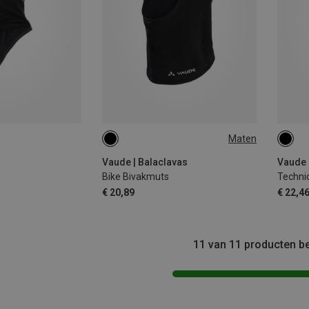
Maten
ONE SIZE
S
Vaude | Balaclavas
Vaude 
Bike Bivakmuts
Techni
€ 20,89
€ 22,4
11 van 11 producten b