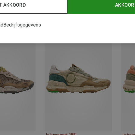
T AKKOORD
AKKOOR
id
Bedrijfsgegevens
Je bespaart 43%
Je bes