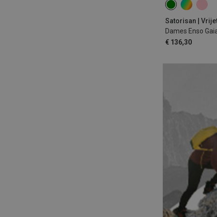
38
40
42
Satorisan | Vrij
Dames Enso Gai
€ 136,30