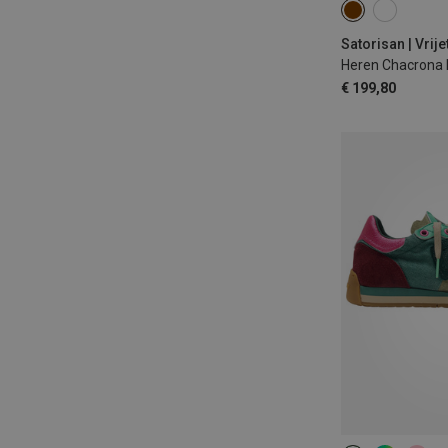
42
43
44
47
Satorisan | Vrij
€ 199,80