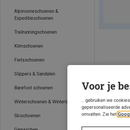
Alpinismeschoenen &
Expeditieschoenen
Trailrunningschoenen
Klimschoenen
Fietsschoenen
Nieuw
Slippers & Sandalen
Voor je be
Barefoot schoenen
... gebruiken we cookie
Winterschoenen & Winterlaarzen
gepersonaliseerde adve
omvatten. Zie het
Googl
Skischoenen
Gamaschen