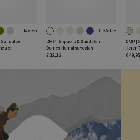
Maten
Maten
+1
& Sandalen
CMP | Slippers & Sandalen
CMP | 
ndalen
Dames Hamal sandalen
Heren 
€ 32,36
€ 49,9