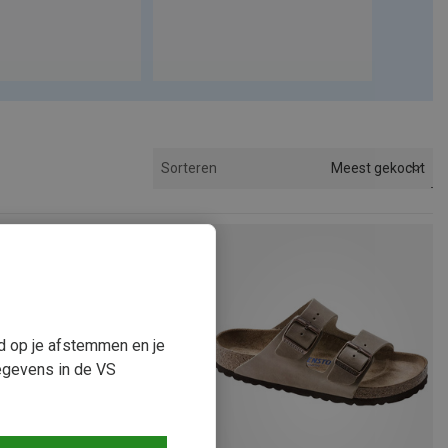
Meest gekocht
Sorteren
ud op je afstemmen en je
egevens in de VS