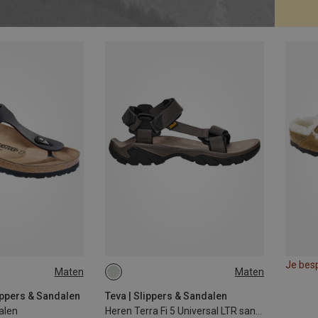
Je bes
Maten
Maten
45.5
47
ippers & Sandalen
Teva | Slippers & Sandalen
alen
Heren Terra Fi 5 Universal LTR sandaal