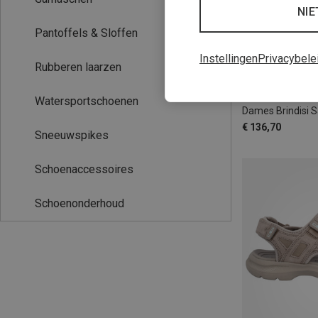
NIE
Pantoffels & Sloffen
Instellingen
Privacybele
Rubberen laarzen
37
38
39
Meindl | Slipper
Watersportschoenen
Dames Brindisi 
€ 136,70
Sneeuwspikes
Schoenaccessoires
Schoenonderhoud