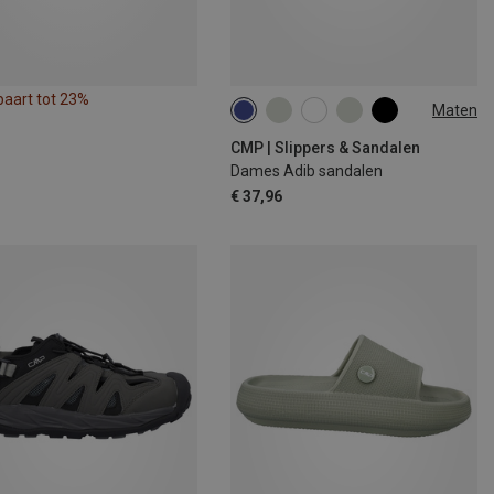
paart tot 23%
Maten
36
37
38
39
40
41
CMP | Slippers & Sandalen
Dames Adib sandalen
€ 37,96