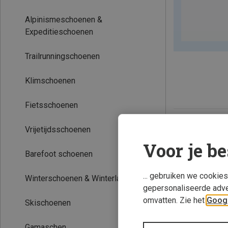
Alpinismeschoenen &
Expeditieschoenen
Trailrunningschoenen
Klimschoenen
Fietsschoenen
Vrijetijdsschoenen
Voor je be
Barefoot schoenen
... gebruiken we cookie
Winterschoenen & Winterlaarzen
gepersonaliseerde adve
omvatten. Zie het
Googl
Skischoenen
Gamaschen