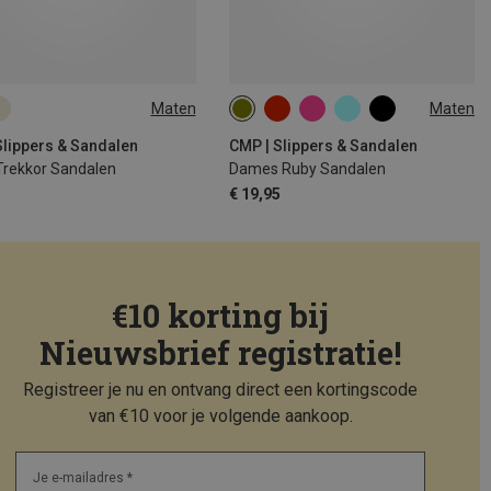
Maten
Maten
35|36
37|38
39|40
40|41
42|43
Slippers & Sandalen
CMP | Slippers & Sandalen
Trekkor Sandalen
Dames Ruby Sandalen
5
€ 19,95
€10 korting bij
Nieuwsbrief registratie!
Registreer je nu en ontvang direct een kortingscode
van €10 voor je volgende aankoop.
Je e-mailadres *