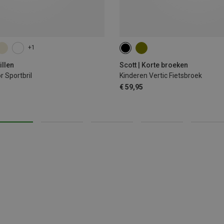
+1
140
152
164
illen
Scott | Korte broeken
r Sportbril
Kinderen Vertic Fietsbroek
€ 59,95