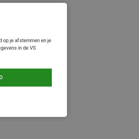
ud op je afstemmen en je
egevens in de VS
D