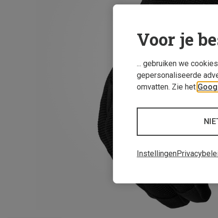
Voor je be
... gebruiken we cookie
gepersonaliseerde adve
omvatten. Zie het
Googl
NIE
Instellingen
Privacybele