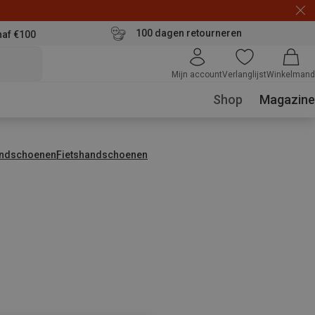
100 dagen retourneren
naf €100
Mijn account
Verlanglijst
Winkelmand
Shop
Magazine
ndschoenen
Fietshandschoenen