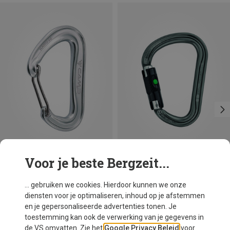
Voor je beste Bergzeit...
Maten
+3
BALL-LOCK
Camp
Petzl
... gebruiken we cookies. Hierdoor kunnen we onze
Nano 22 Karabiner
William Ball-Lock HMS Karabiner
diensten voor je optimaliseren, inhoud op je afstemmen
€ 8,06
€ 25,07
en je gepersonaliseerde advertenties tonen. Je
toestemming kan ook de verwerking van je gegevens in
de VS omvatten. Zie het
Google Privacy Beleid
voor