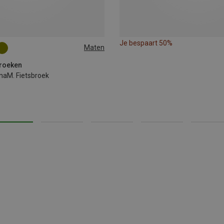
Je bespaart 50%
Maten
XL
broeken
aM. Fietsbroek