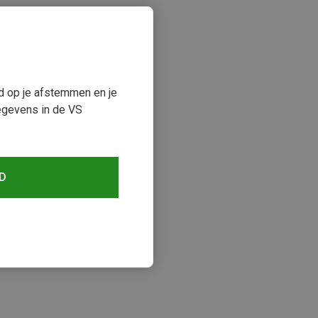
ud op je afstemmen en je
egevens in de VS
D