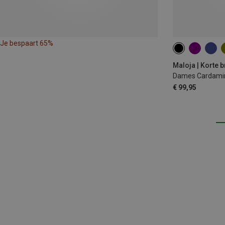
Je bespaart 65%
XS
S
M
Maloja | Korte 
Dames Cardamin
€ 99,95