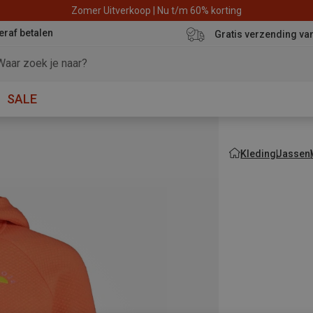
Zomer Uitverkoop | Nu t/m 60% korting
eraf betalen
Gratis verzending va
SALE
Kleding
Jassen