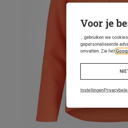
Voor je be
... gebruiken we cookie
gepersonaliseerde adve
omvatten. Zie het
Googl
NIE
Instellingen
Privacybele