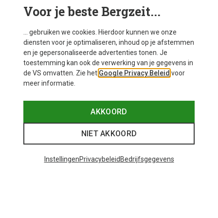
Voor je beste Bergzeit...
Mogelijk interessant voor je
... gebruiken we cookies. Hierdoor kunnen we onze
diensten voor je optimaliseren, inhoud op je afstemmen
en je gepersonaliseerde advertenties tonen. Je
toestemming kan ook de verwerking van je gegevens in
de VS omvatten. Zie het
Google Privacy Beleid
voor
meer informatie.
AKKOORD
NIET AKKOORD
Instellingen
Privacybeleid
Bedrijfsgegevens
Je bespaart tot 35%
+10