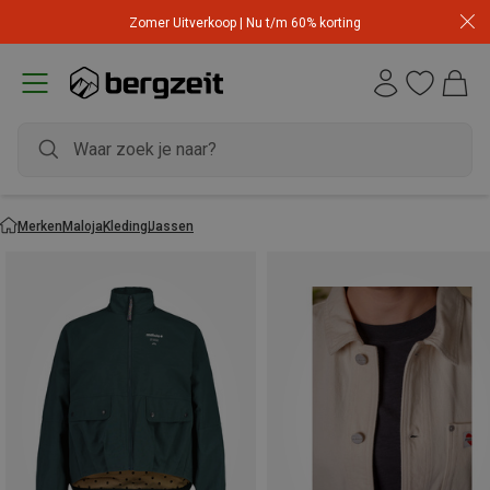
Zomer Uitverkoop | Nu t/m 60% korting
Merken
Maloja
Kleding
Jassen