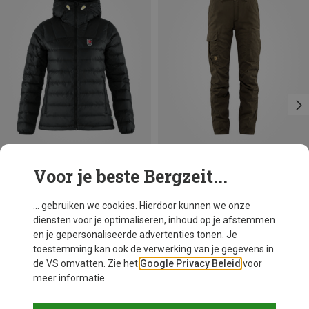
Voor je beste Bergzeit...
Je bespaart 16%
Maten
+1
XS
S
M
XL
Fjällräven
... gebruiken we cookies. Hierdoor kunnen we onze
Dames Expedition Down Hoodie Jas
diensten voor je optimaliseren, inhoud op je afstemmen
€ 379,95
en je gepersonaliseerde advertenties tonen. Je
toestemming kan ook de verwerking van je gegevens in
de VS omvatten. Zie het
Google Privacy Beleid
voor
meer informatie.