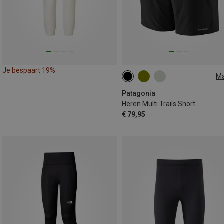
Je bespaart 19%
M
XS
S
Patagonia
Heren Multi Trails Short
€ 79,95