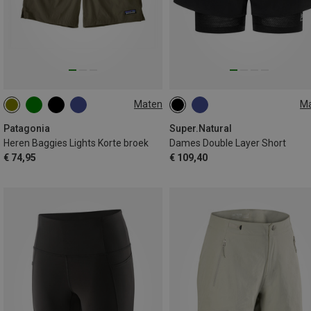
Maten
M
S
M
L
XL
XS
S
M
L
XL
Patagonia
Super.Natural
Heren Baggies Lights Korte broek
Dames Double Layer Short
€ 74,95
€ 109,40