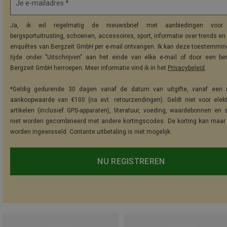
Je e-mailadres *
Ja, ik wil regelmatig de nieuwsbrief met aanbiedingen voor 
bergsportuitrusting, schoenen, accessoires, sport, informatie over trends en 
enquêtes van Bergzeit GmbH per e-mail ontvangen. Ik kan deze toestemming
tijde onder "Uitschrijven" aan het einde van elke e-mail of door een be
Bergzeit GmbH herroepen. Meer informatie vind ik in het
Privacybeleid
.
*Geldig gedurende 30 dagen vanaf de datum van uitgifte, vanaf een 
aankoopwaarde van €100 (na evt. retourzendingen). Geldt niet voor elek
artikelen (inclusief GPS-apparaten), literatuur, voeding, waardebonnen en 
niet worden gecombineerd met andere kortingscodes. De korting kan maar
worden ingewisseld. Contante uitbetaling is niet mogelijk.
NU REGISTREREN