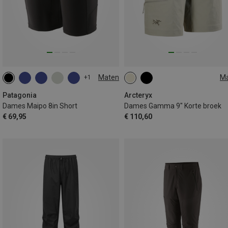
Maten
M
+1
XS
M
L
XL
XS
L
XL
Patagonia
Arcteryx
Dames Maipo 8in Short
Dames Gamma 9" Korte broek
€ 69,95
€ 110,60