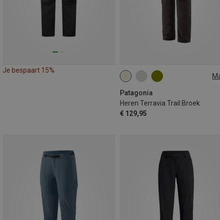
Je bespaart 15%
M
Patagonia
Heren Terravia Trail Broek
€ 129,95