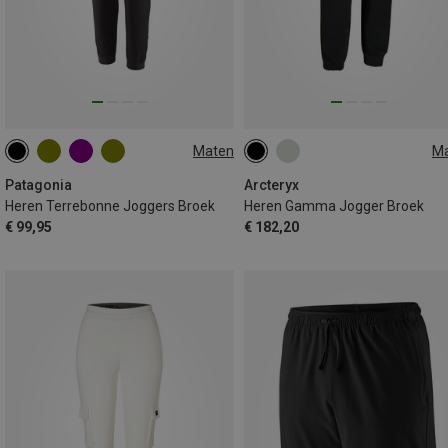
Maten
M
S
M
L
XL
XXL
S
M
L
XL
Patagonia
Arcteryx
Heren Terrebonne Joggers Broek
Heren Gamma Jogger Broek
€ 99,95
€ 182,20