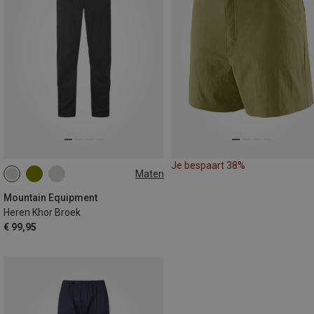
Je bespaart 38%
Maten
S
M
L
XL
XXL
Mountain Equipment
Heren Khor Broek
€ 99,95