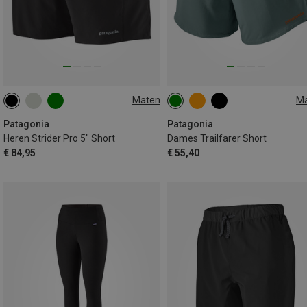
Maten
M
S
M
L
XL
XS
S
L
Patagonia
Patagonia
Heren Strider Pro 5" Short
Dames Trailfarer Short
€ 84,95
€ 55,40