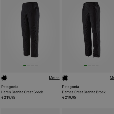
Maten
M
S
L
XL
XS
S
M
L
XL
Patagonia
Patagonia
Heren Granite Crest Broek
Dames Crest Granite Broek
€ 219,95
€ 219,95