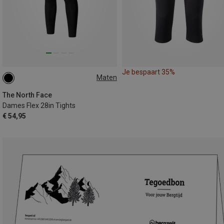
Je bespaart 35%
Maten
XS
S
M
L
The North Face
Dames Flex 28in Tights
€ 54,95