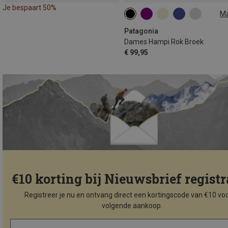
Je bespaart 50%
M
XS
S
S
M
M
Patagonia
Dames Hampi Rok Broek
€ 99,95
€10 korting bij Nieuwsbrief registr
Registreer je nu en ontvang direct een kortingscode van €10 voo
volgende aankoop.