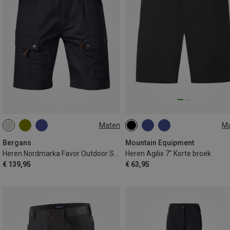
Maten
M
M
L
S
M
L
XL
XXL
Bergans
Mountain Equipment
Heren Nordmarka Favor Outdoor Shorts
Heren Agilix 7" Korte broek
€ 139,95
€ 63,95