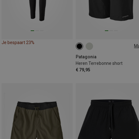
Je bespaart 23%
M
S
M
Patagonia
Heren Terrebonne short
€ 79,95