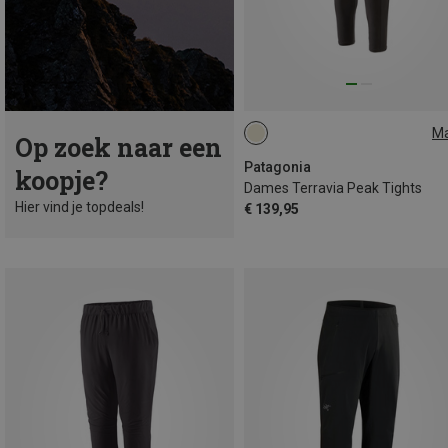
M
Op zoek naar een
XS
S
M
L
XL
XXL
Patagonia
koopje?
Dames Terravia Peak Tights
Hier vind je topdeals!
€ 139,95