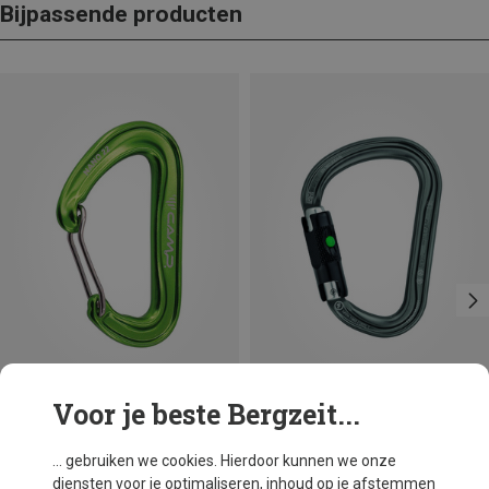
Bijpassende producten
Voor je beste Bergzeit...
Maten
+3
BALL-LOCK
Camp
Petzl
... gebruiken we cookies. Hierdoor kunnen we onze
Nano 22 Karabiner
William Ball-Lock HMS Karabiner
diensten voor je optimaliseren, inhoud op je afstemmen