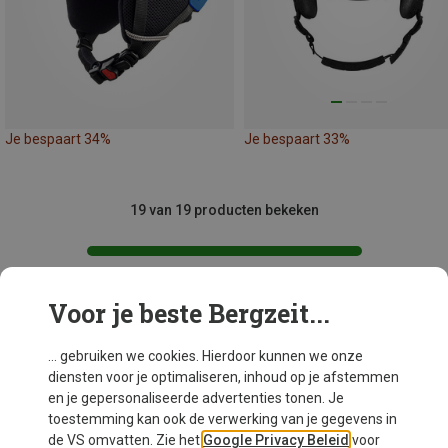
Je bespaart 34%
Je bespaart 33%
19 van 19 producten bekeken
Voor je beste Bergzeit...
Mogelijk interessant voor je
... gebruiken we cookies. Hierdoor kunnen we onze
diensten voor je optimaliseren, inhoud op je afstemmen
en je gepersonaliseerde advertenties tonen. Je
toestemming kan ook de verwerking van je gegevens in
de VS omvatten. Zie het
Google Privacy Beleid
voor