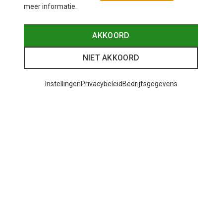
meer informatie.
AKKOORD
NIET AKKOORD
Instellingen
Privacybeleid
Bedrijfsgegevens
Je bespaart tot 29%
+10
Bliz
Matrix SF sportbril
€ 89,95