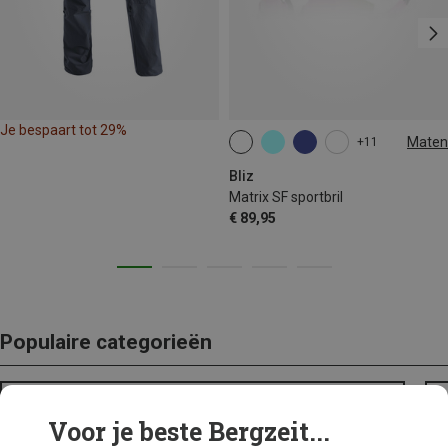
Je bespaart tot 29%
Maten
+11
ONE SIZE
Bliz
Matrix SF sportbril
€ 89,95
Populaire categorieën
BACKPACKS
Voor je beste Bergzeit...