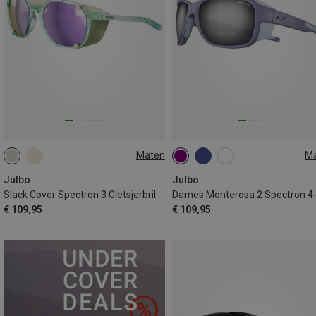
Maten
M
L
M
Julbo
Julbo
Slack Cover Spectron 3 Gletsjerbril
€ 109,95
€ 109,95