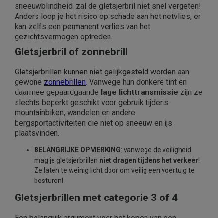
sneeuwblindheid, zal de gletsjerbril niet snel vergeten!
Anders loop je het risico op schade aan het netvlies, er
kan zelfs een permanent verlies van het
gezichtsvermogen optreden.
Gletsjerbril of zonnebrill
Gletsjerbrillen kunnen niet gelijkgesteld worden aan
gewone
zonnebrillen
. Vanwege hun donkere tint en
daarmee gepaard
gaande
lage lichttransmissie
zijn ze
slechts beperkt geschikt voor gebruik tijdens
mountainbiken, wandelen en andere
bergsportactiviteiten die niet op sneeuw en ijs
plaatsvinden.
BELANGRIJKE OPMERKING
: vanwege de veiligheid
mag je gletsjerbrillen
niet dragen tijdens het verkeer
!
Ze laten te weinig licht door om veilig een voertuig te
besturen!
Gletsjerbrillen met categorie 3 of 4
Een belangrijk argument voor het kopen van een