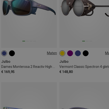
Maten
M
M
M
Julbo
Julbo
Dames Monterosa 2 Reactiv High Mountain gletsjerbril
€ 169,95
€ 148,80