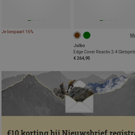
Je bespaart 16%
M
L
Julbo
Edge Cover Reactiv 2-4 Gletsjerbr
€ 264,95
€10 korting bij Nieuwsbrief registr