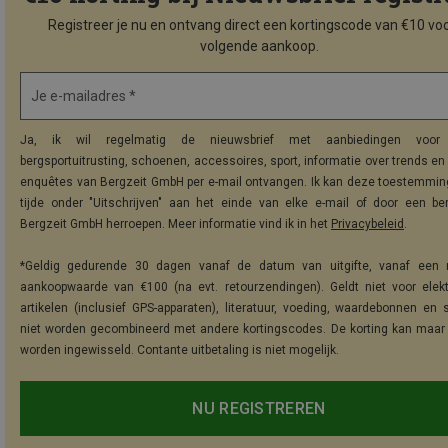
Registreer je nu en ontvang direct een kortingscode van €10 voo
volgende aankoop.
Je e-mailadres *
Ja, ik wil regelmatig de nieuwsbrief met aanbiedingen voor 
bergsportuitrusting, schoenen, accessoires, sport, informatie over trends en 
enquêtes van Bergzeit GmbH per e-mail ontvangen. Ik kan deze toestemming
tijde onder "Uitschrijven" aan het einde van elke e-mail of door een be
Bergzeit GmbH herroepen. Meer informatie vind ik in het
Privacybeleid
.
*Geldig gedurende 30 dagen vanaf de datum van uitgifte, vanaf een 
aankoopwaarde van €100 (na evt. retourzendingen). Geldt niet voor elek
artikelen (inclusief GPS-apparaten), literatuur, voeding, waardebonnen en 
niet worden gecombineerd met andere kortingscodes. De korting kan maar
worden ingewisseld. Contante uitbetaling is niet mogelijk.
NU REGISTREREN