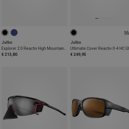
M
L
Julbo
Julbo
Explorer 2.0 Reactiv High Mountain gletsjerbril
€ 213,80
€ 249,95