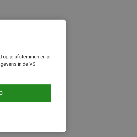
ud op je afstemmen en je
egevens in de VS
keken
D