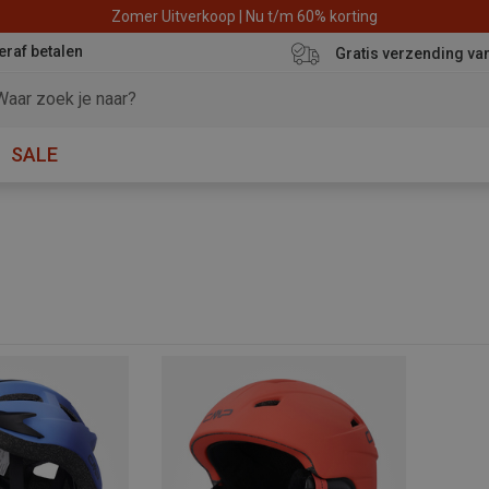
Zomer Uitverkoop | Nu t/m 60% korting
eraf betalen
Gratis verzending va
SALE