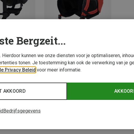
ste Bergzeit...
s. Hierdoor kunnen we onze diensten voor je optimaliseren, inho
Je bespaart 34%
rtenties tonen. Je toestemming kan ook de verwerking van je g
e Privacy Beleid
voor meer informatie.
2 van 2 producten be
T AKKOORD
AKKOOR
id
Bedrijfsgegevens