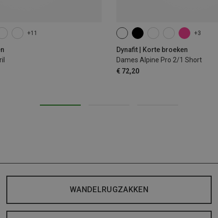
+11
+3
XS
S
M
L
XL
en
Dynafit | Korte broeken
il
Dames Alpine Pro 2/1 Short
€ 72,20
WANDELRUGZAKKEN