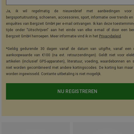
Ja, ik wil regelmatig de nieuwsbrief met aanbiedingen voor 
bergsportuitrusting, schoenen, accessoires, sport, informatie over trends en 
enquêtes van Bergzeit GmbH per e-mail ontvangen. Ik kan deze toestemming
tijde onder "Uitschrijven" aan het einde van elke e-mail of door een be
Bergzeit GmbH herroepen. Meer informatie vind ik in het
Privacybeleid
.
*Geldig gedurende 30 dagen vanaf de datum van uitgifte, vanaf een 
aankoopwaarde van €100 (na evt. retourzendingen). Geldt niet voor elek
artikelen (inclusief GPS-apparaten), literatuur, voeding, waardebonnen en 
niet worden gecombineerd met andere kortingscodes. De korting kan maar
worden ingewisseld. Contante uitbetaling is niet mogelijk.
NU REGISTREREN