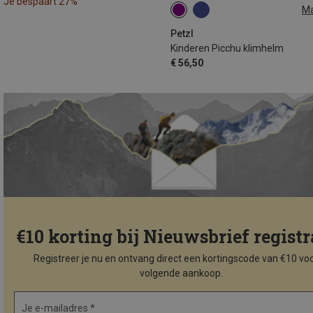
Je bespaart 27%
M
48-54CM
Petzl
Kinderen Picchu klimhelm
€ 56,50
€10 korting bij Nieuwsbrief registr
Registreer je nu en ontvang direct een kortingscode van €10 voo
volgende aankoop.
Je e-mailadres *