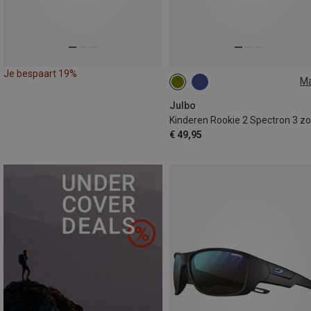
Je bespaart 19%
M
S | 8-12
Julbo
€ 49,95