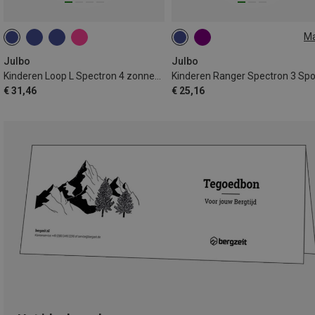
M
S | 4-8 J.
Julbo
Julbo
Kinderen Loop L Spectron 4 zonnebril
€ 31,46
€ 25,16