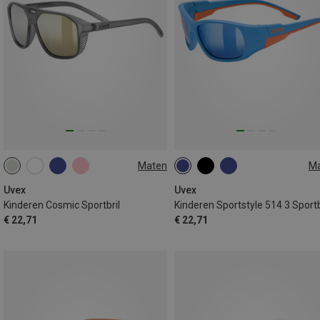
Maten
M
ONE SIZE
ONE SIZE
Uvex
Uvex
Kinderen Cosmic Sportbril
Kinderen Sportstyle 514 3 Sportb
€ 22,71
€ 22,71