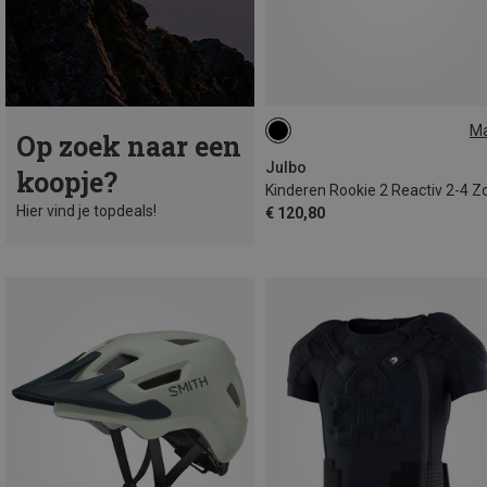
M
Op zoek naar een
S | 8-12 J.
Julbo
koopje?
Hier vind je topdeals!
€ 120,80