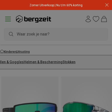
Zomer Uitverkoop | Nu t/m 60% korting
Kinderen
Uitrusting
illen & Goggles
Helmen & Bescherming
Stokken