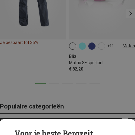
Je bespaart tot 35%
Maten
+11
ONE SIZE
Bliz
Matrix SF sportbril
€ 82,20
Populaire categorieën
BACKPACKS
Voor je beste Bergzeit...