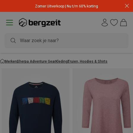
Zomer Uitverkoop | Nu t/m 60% korting
Merken
Sherpa Adventure Gear
Kleding
Truien, Hoodies & Shirts