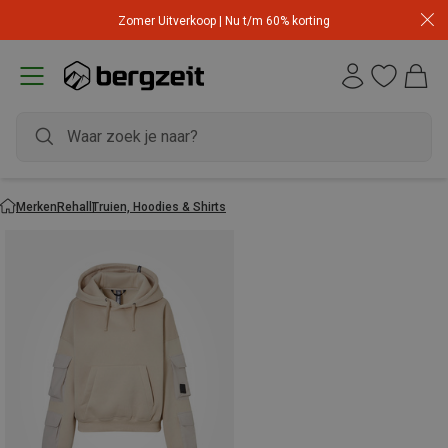
Zomer Uitverkoop | Nu t/m 60% korting
Merken
Rehall
Truien, Hoodies & Shirts