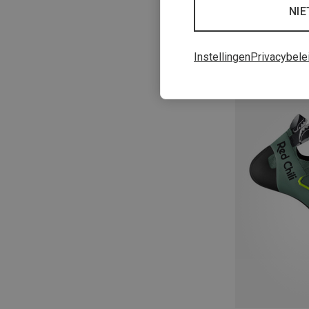
NIE
Instellingen
Privacybele
Je bespaart 25%