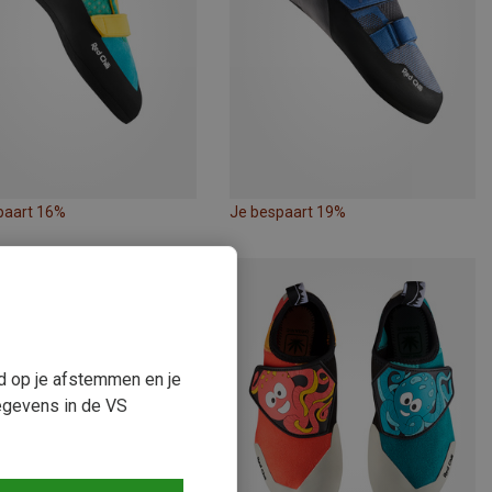
paart 16%
Je bespaart 19%
ud op je afstemmen en je
egevens in de VS