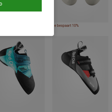
D
paart 26%
Je bespaart 10%