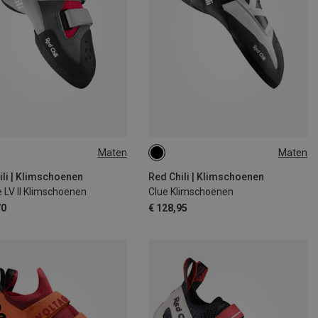
Maten
Maten
35.5
37
37.5
39
40.5
44.5
ili | Klimschoenen
Red Chili | Klimschoenen
 LV II Klimschoenen
Clue Klimschoenen
70
€ 128,95