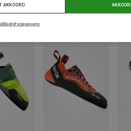
T AKKOORD
AKKOOR
id
Bedrijfsgegevens
Je bespaart 10%
Je bes