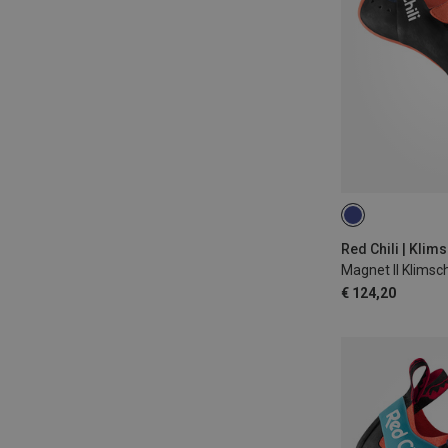
Red Chili | Kli
Magnet II Klims
€ 124,20