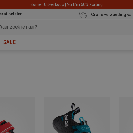
Zomer Uitverkoop | Nu t/m 60% korting
eraf betalen
Gratis verzending va
SALE