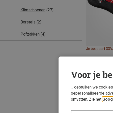
Klimschoenen
(27)
Borstels
(2)
Pofzakken
(4)
Je bespaart 33%
Voor je be
... gebruiken we cookie
gepersonaliseerde adve
omvatten. Zie het
Googl