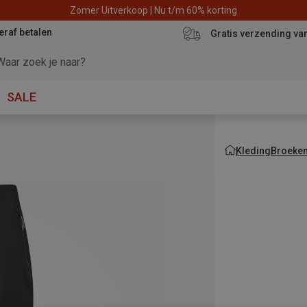
Zomer Uitverkoop | Nu t/m 60% korting
eraf betalen
Gratis verzending va
SALE
Kleding
Broeke