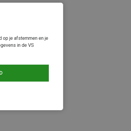
ud op je afstemmen en je
egevens in de VS
D