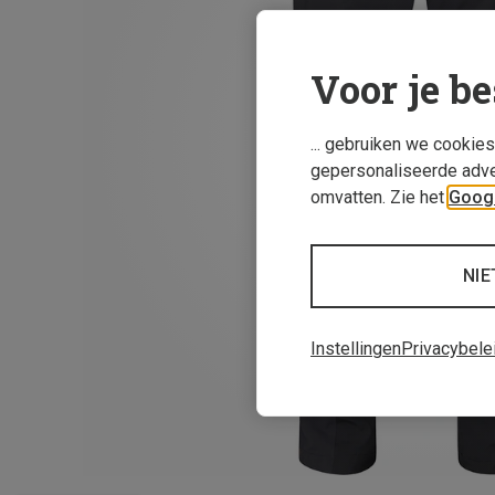
Voor je be
... gebruiken we cookie
gepersonaliseerde adve
omvatten. Zie het
Googl
NIE
Instellingen
Privacybele