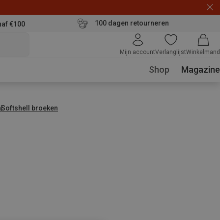
100 dagen retourneren
naf €100
Mijn account
Verlanglijst
Winkelmand
Shop
Magazine
n
Softshell broeken