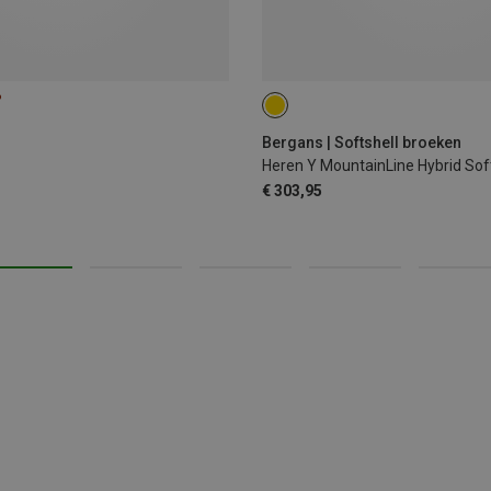
%
S
M
L
Bergans | Softshell broeken
Heren Y MountainLine Hybrid Sof
€ 303,95