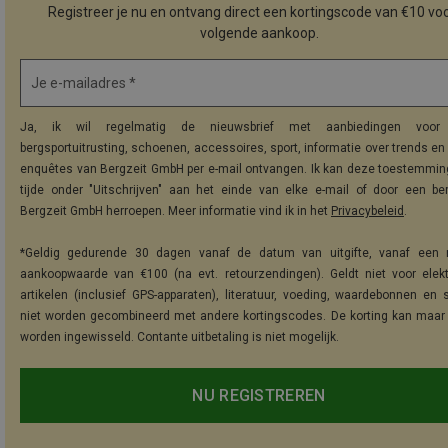
Registreer je nu en ontvang direct een kortingscode van €10 voo
volgende aankoop.
Je e-mailadres *
Ja, ik wil regelmatig de nieuwsbrief met aanbiedingen voor 
bergsportuitrusting, schoenen, accessoires, sport, informatie over trends en 
enquêtes van Bergzeit GmbH per e-mail ontvangen. Ik kan deze toestemming
tijde onder "Uitschrijven" aan het einde van elke e-mail of door een be
Bergzeit GmbH herroepen. Meer informatie vind ik in het
Privacybeleid
.
*Geldig gedurende 30 dagen vanaf de datum van uitgifte, vanaf een 
aankoopwaarde van €100 (na evt. retourzendingen). Geldt niet voor elek
artikelen (inclusief GPS-apparaten), literatuur, voeding, waardebonnen en 
niet worden gecombineerd met andere kortingscodes. De korting kan maar
worden ingewisseld. Contante uitbetaling is niet mogelijk.
NU REGISTREREN