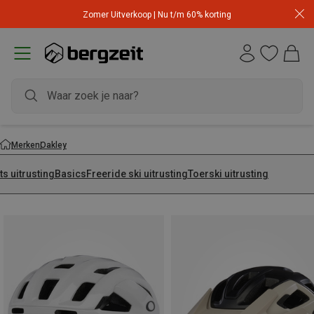
Zomer Uitverkoop | Nu t/m 60% korting
Merken
Oakley
ts uitrusting
Basics
Freeride ski uitrusting
Toerski uitrusting