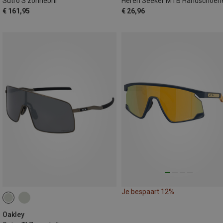
Sutro S zonnebril
Heren Seeker MTB Handschoen
€ 161,95
€ 26,96
Je bespaart 12%
Oakley