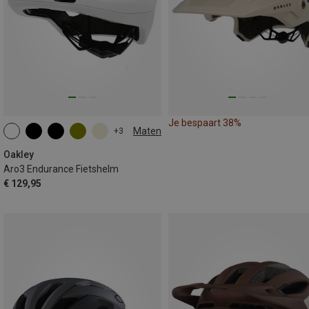
Je bespaart 38%
Maten
+3
51-55CM
55-59CM
59-61CM
Oakley
Aro3 Endurance Fietshelm
€ 129,95