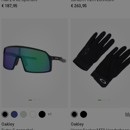
€ 187,95
€ 263,95
M
+1
S
L
XXL
Oakley
Oakley