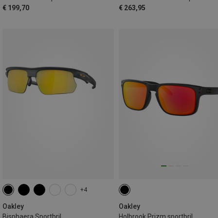
€ 199,70
€ 263,95
+4
Oakley
Oakley
Bisphaera Sportbril
Holbrook Prizm sportbril