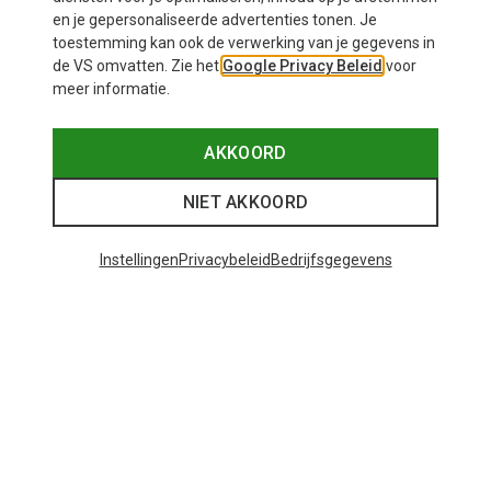
en je gepersonaliseerde advertenties tonen. Je
toestemming kan ook de verwerking van je gegevens in
M
L | 58-61CM
de VS omvatten. Zie het
Google Privacy Beleid
voor
meer informatie.
Oakley
Oakley
Meta Vanguard Sportbril
ARO3 Endurance Ice EU Fietshe
€ 521,50
€ 150,50
AKKOORD
NIET AKKOORD
48 van 107 producten bekeken
Instellingen
Privacybeleid
Bedrijfsgegevens
MEER PRODUCTEN BEKIJKEN
Mogelijk interessant voor je