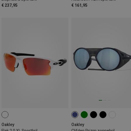
€ 237,95
€ 161,95
Oakley
Oakley
Flak 2.0 XL Sportbril
Clifden Prizm zonnebril