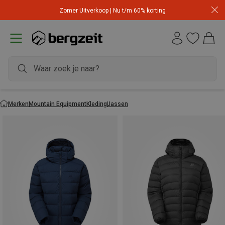
Zomer Uitverkoop | Nu t/m 60% korting
Merken
Mountain Equipment
Kleding
Jassen