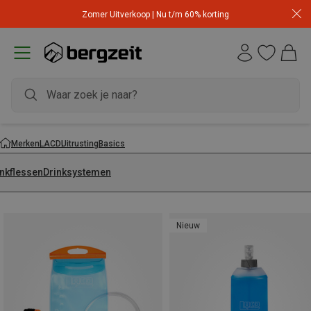
Zomer Uitverkoop | Nu t/m 60% korting
Merken
LACD
Uitrusting
Basics
inkflessen
Drinksystemen
Nieuw