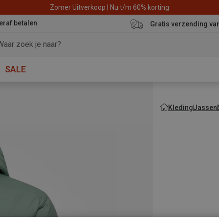
Zomer Uitverkoop | Nu t/m 60% korting
eraf betalen
Gratis verzending va
SALE
Kleding
Jassen