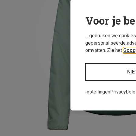
Voor je be
... gebruiken we cookie
gepersonaliseerde adve
omvatten. Zie het
Googl
NIE
Instellingen
Privacybele