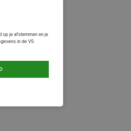
ud op je afstemmen en je
egevens in de VS
D