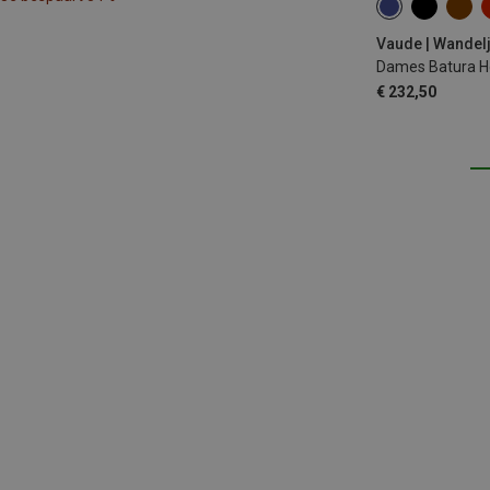
XS
S
L
Vaude | Wandel
Dames Batura Ho
€ 232,50