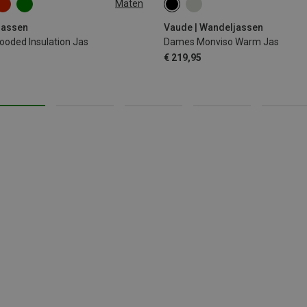
Maten
XL
XXS
XS
S
M
L
X
jassen
Vaude | Wandeljassen
oded Insulation Jas
Dames Monviso Warm Jas
€ 219,95